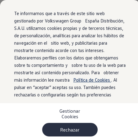
Vehículos
Modelos y configurador
Comerciales
Conoce todos los modelos
Te informamos que a través de este sitio web
Configura todos los modelos
gestionado por Volkswagen Group España Distribución,
Ver todos los modelos
Vista general
Acabados
Motores
Exterior
Interior
Equi
S.A.U. utilizamos cookies propias y de terceros técnicas,
Ir
Ir
Ver todos los modelos
directamente
directamente
Soluciones estandarizadas
de personalización, analíticas para analizar los hábitos de
al contenido
al pie de
Campers
navegación en el sitio web, y publicitarias para
Nuevo e-Transporter
Ofertas y stock
página
2
acabados
mostrarte contenido acorde con tus intereses.
Ofertas para profesionales
Volkswagen nuevo en stock
Elaboraremos perfiles con los datos que obtengamos
Volkswagen de ocasión en stock
sobre tu comportamiento y sobre tu uso de la web para
Ofertas para particulares
mostrarte así contenido personalizado. Para obtener
Volkswagen nuevo en stock
Volkswagen de ocasión
más información lee nuestra
Política de Cookies
. Al
Eléctricos e híbridos
pulsar en “aceptar” aceptas su uso. También puedes
Furgón Batalla Corta
Fu
Simulador de autonomía
rechazarlas o configurarlas según tus preferencias
Simulador de carga
Simulador de ahorro
BATERÍAS (2 disponible)
BAT
r
Plan Auto+
Eléctrico
electric 1-gear
all-wheel drive
Gestionar
Ventajas para profesionales
n
Cookies
Ventajas para particulares
Financiación
e
-
T
r
a
n
s
p
o
r
t
e
F
u
r
g
ó
Más para explorar
Profesionales
Rechazar
My Leasing