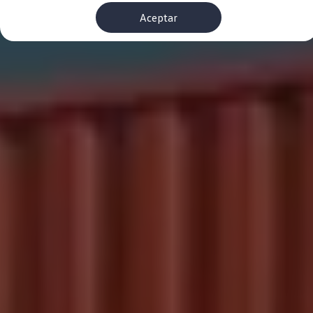
Financiación Estándar
Aceptar
Financiación para Volkswagen de ocasión
Seguros
Volkswagen 4Business
My Renting
Particulares
My Way
Financiación Estándar
Financiación para Volkswagen de ocasión
Seguros
My Renting
Conectividad
Ventajas para profesionales
Ventajas para particulares
VW Connect
Descarga de nuevas funcionalidades
Actualización de software
Car-Net
App-Connect
Clientes y posventa
Mantenimiento y reparaciones
Ventajas Servicio Oficial
Plan de mantenimiento
Baterías
Carrocería