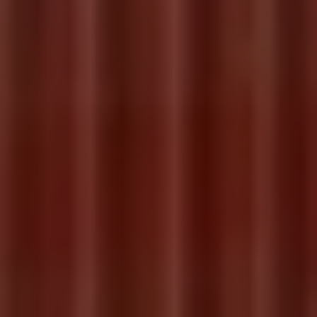
Servicio técnico para eléctricos
Asistencia y garantía
Asistencia en carretera
Garantía Volkswagen
Ventajas para profesionales
Vehículo de sustitución
Recogida y entrega del vehículo
ServicePlus
Volkswagen Long Drive
Ofertas posventa
Servicio técnico para eléctricos
Comunicados
Información sobre EA189
Reciclaje de vehículos
Retirada por seguridad de airbags Takata
Alquiler con Rent-a-Car
Accesorios Originales
Comunidad The Originals
Comunidad The Originals
Historias Originales
Concentración FurgoVolkswagen
La historia de las furgos Volkswagen
Consigue tu placa The Originals
Camper Tour