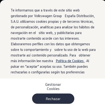
Vehículos
Modelos y configurador
Comerciales
Conoce todos los modelos
Te informamos que a través de este sitio web
Configura todos los modelos
gestionado por Volkswagen Group España Distribución,
Ver todos los modelos
S.A.U. utilizamos cookies propias y de terceros técnicas,
Ir
Ir
Ver todos los modelos
directamente
directamente
Soluciones estandarizadas
de personalización, analíticas para analizar los hábitos de
al contenido
al pie de
Campers
navegación en el sitio web, y publicitarias para
Ofertas y stock
página
mostrarte contenido acorde con tus intereses.
Ofertas para profesionales
Volkswagen nuevo en stock
Elaboraremos perfiles con los datos que obtengamos
Volkswagen de ocasión en stock
sobre tu comportamiento y sobre tu uso de la web para
Ofertas para particulares
mostrarte así contenido personalizado. Para obtener
Volkswagen nuevo en stock
Volkswagen de ocasión
más información lee nuestra
Política de Cookies
. Al
Eléctricos e híbridos
pulsar en “aceptar” aceptas su uso. También puedes
Simulador de autonomía
rechazarlas o configurarlas según tus preferencias
Simulador de carga
Simulador de ahorro
Plan Auto+
Gestionar
Ventajas para profesionales
Cookies
Ventajas para particulares
Financiación
Profesionales
Rechazar
My Leasing