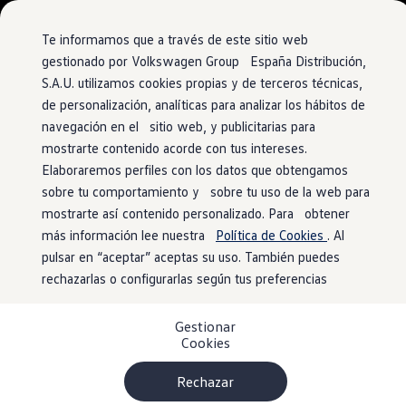
Vehículos
Modelos y configurador
Comerciales
Conoce todos los modelos
Te informamos que a través de este sitio web
Configura todos los modelos
gestionado por Volkswagen Group España Distribución,
Ver todos los modelos
S.A.U. utilizamos cookies propias y de terceros técnicas,
Ir
Ir
Ver todos los modelos
directamente
directamente
Soluciones estandarizadas
de personalización, analíticas para analizar los hábitos de
al contenido
al pie de
Campers
navegación en el sitio web, y publicitarias para
Ofertas y stock
página
mostrarte contenido acorde con tus intereses.
Ofertas para profesionales
Volkswagen nuevo en stock
Elaboraremos perfiles con los datos que obtengamos
Volkswagen de ocasión en stock
sobre tu comportamiento y sobre tu uso de la web para
Ofertas para particulares
mostrarte así contenido personalizado. Para obtener
Volkswagen nuevo en stock
Volkswagen de ocasión
más información lee nuestra
Política de Cookies
. Al
Eléctricos e híbridos
pulsar en “aceptar” aceptas su uso. También puedes
Simulador de autonomía
rechazarlas o configurarlas según tus preferencias
Simulador de carga
Simulador de ahorro
Plan Auto+
Gestionar
Ventajas para profesionales
Cookies
Ventajas para particulares
Financiación
Profesionales
Rechazar
My Leasing