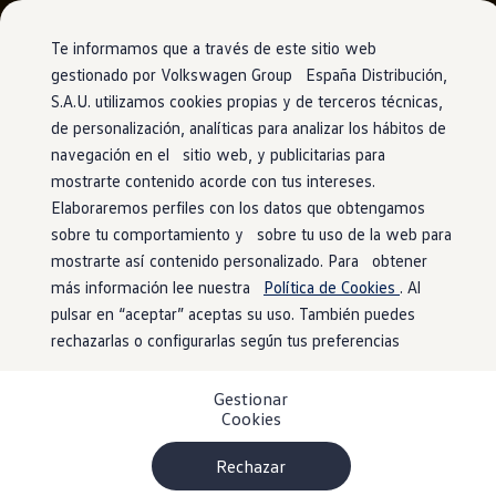
Vehículos
Modelos y configurador
Comerciales
Conoce todos los modelos
Te informamos que a través de este sitio web
Configura todos los modelos
gestionado por Volkswagen Group España Distribución,
Ver todos los modelos
S.A.U. utilizamos cookies propias y de terceros técnicas,
Ir
Ir
Ver todos los modelos
directamente
directamente
Soluciones estandarizadas
de personalización, analíticas para analizar los hábitos de
al contenido
al pie de
Campers
navegación en el sitio web, y publicitarias para
Ofertas y stock
página
mostrarte contenido acorde con tus intereses.
Ofertas para profesionales
Volkswagen nuevo en stock
Elaboraremos perfiles con los datos que obtengamos
Volkswagen de ocasión en stock
sobre tu comportamiento y sobre tu uso de la web para
Ofertas para particulares
mostrarte así contenido personalizado. Para obtener
Volkswagen nuevo en stock
Volkswagen de ocasión
más información lee nuestra
Política de Cookies
. Al
Eléctricos e híbridos
pulsar en “aceptar” aceptas su uso. También puedes
Simulador de autonomía
rechazarlas o configurarlas según tus preferencias
Simulador de carga
Simulador de ahorro
Plan Auto+
Gestionar
Ventajas para profesionales
Cookies
Ventajas para particulares
Financiación
Profesionales
Rechazar
My Leasing