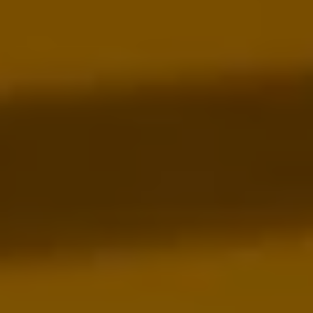
Servicio técnico para eléctricos
Asistencia y garantía
Asistencia en carretera
Garantía Volkswagen
Ventajas para profesionales
Vehículo de sustitución
Recogida y entrega del vehículo
ServicePlus
Volkswagen Long Drive
Ofertas posventa
Servicio técnico para eléctricos
Comunicados
Información sobre EA189
Reciclaje de vehículos
Retirada por seguridad de airbags Takata
Alquiler con Rent-a-Car
Accesorios Originales
Comunidad The Originals
Comunidad The Originals
Historias Originales
Concentración FurgoVolkswagen
La historia de las furgos Volkswagen
Consigue tu placa The Originals
Camper Tour