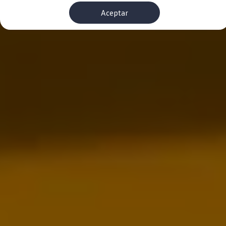
Financiación Estándar
Aceptar
Financiación para Volkswagen de ocasión
Seguros
Volkswagen 4Business
My Renting
Particulares
My Way
Financiación Estándar
Financiación para Volkswagen de ocasión
Seguros
My Renting
Conectividad
Ventajas para profesionales
Ventajas para particulares
VW Connect
Descarga de nuevas funcionalidades
Actualización de software
Car-Net
App-Connect
Clientes y posventa
Mantenimiento y reparaciones
Ventajas Servicio Oficial
Plan de mantenimiento
Baterías
Carrocería