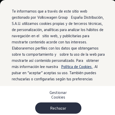
Vehículos
Modelos y configurador
Comerciales
Conoce todos los modelos
Te informamos que a través de este sitio web
Configura todos los modelos
gestionado por Volkswagen Group España Distribución,
Ver todos los modelos
S.A.U. utilizamos cookies propias y de terceros técnicas,
Ir
Ir
Ver todos los modelos
directamente
directamente
Soluciones estandarizadas
de personalización, analíticas para analizar los hábitos de
al contenido
al pie de
Campers
navegación en el sitio web, y publicitarias para
Ofertas y stock
página
mostrarte contenido acorde con tus intereses.
Ofertas para profesionales
Volkswagen nuevo en stock
Elaboraremos perfiles con los datos que obtengamos
Volkswagen de ocasión en stock
sobre tu comportamiento y sobre tu uso de la web para
Ofertas para particulares
mostrarte así contenido personalizado. Para obtener
Volkswagen nuevo en stock
Volkswagen de ocasión
más información lee nuestra
Política de Cookies
. Al
Eléctricos e híbridos
pulsar en “aceptar” aceptas su uso. También puedes
Simulador de autonomía
rechazarlas o configurarlas según tus preferencias
Simulador de carga
Simulador de ahorro
Plan Auto+
Gestionar
Ventajas para profesionales
Cookies
Ventajas para particulares
Financiación
Profesionales
Rechazar
My Leasing