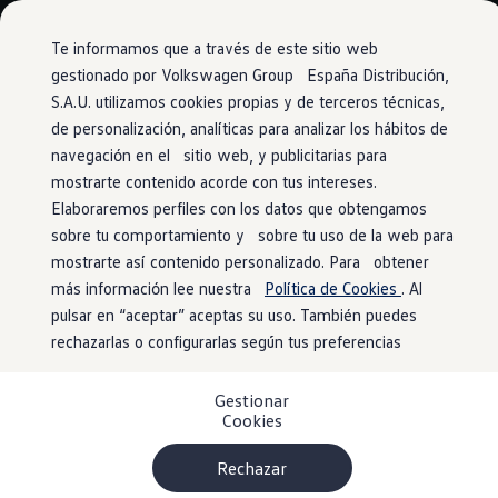
Vehículos
Modelos y configurador
Comerciales
Conoce todos los modelos
Te informamos que a través de este sitio web
Configura todos los modelos
gestionado por Volkswagen Group España Distribución,
Ver todos los modelos
S.A.U. utilizamos cookies propias y de terceros técnicas,
Ir
Ir
Ver todos los modelos
directamente
directamente
Soluciones estandarizadas
de personalización, analíticas para analizar los hábitos de
al contenido
al pie de
Campers
navegación en el sitio web, y publicitarias para
Ofertas y stock
página
mostrarte contenido acorde con tus intereses.
Ofertas para profesionales
Volkswagen nuevo en stock
Elaboraremos perfiles con los datos que obtengamos
Volkswagen de ocasión en stock
sobre tu comportamiento y sobre tu uso de la web para
Ofertas para particulares
mostrarte así contenido personalizado. Para obtener
Volkswagen nuevo en stock
Volkswagen de ocasión
más información lee nuestra
Política de Cookies
. Al
Eléctricos e híbridos
pulsar en “aceptar” aceptas su uso. También puedes
Simulador de autonomía
rechazarlas o configurarlas según tus preferencias
Simulador de carga
Simulador de ahorro
Plan Auto+
Gestionar
Ventajas para profesionales
Cookies
Ventajas para particulares
Financiación
Profesionales
Rechazar
My Leasing