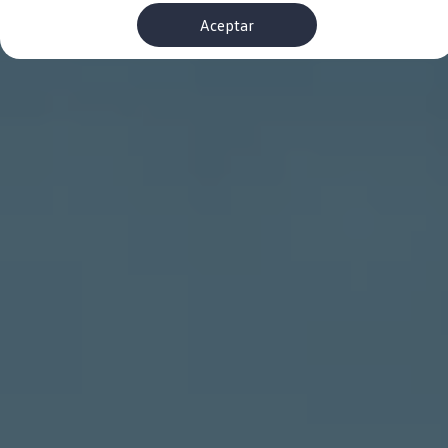
Financiación Estándar
Aceptar
Financiación para Volkswagen de ocasión
Seguros
Volkswagen 4Business
My Renting
Particulares
My Way
Financiación Estándar
Financiación para Volkswagen de ocasión
Seguros
My Renting
Conectividad
Ventajas para profesionales
Ventajas para particulares
VW Connect
Descarga de nuevas funcionalidades
Actualización de software
Car-Net
App-Connect
Clientes y posventa
Mantenimiento y reparaciones
Ventajas Servicio Oficial
Plan de mantenimiento
Baterías
Carrocería