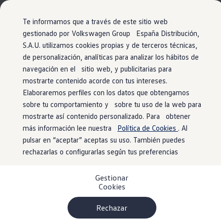
Vehículos
Modelos y configurador
Comerciales
Conoce todos los modelos
Te informamos que a través de este sitio web
Configura todos los modelos
gestionado por Volkswagen Group España Distribución,
Ver todos los modelos
S.A.U. utilizamos cookies propias y de terceros técnicas,
Ir
Ir
Ver todos los modelos
directamente
directamente
Soluciones estandarizadas
de personalización, analíticas para analizar los hábitos de
al contenido
al pie de
Información
Campers
navegación en el sitio web, y publicitarias para
Ofertas y stock
página
mostrarte contenido acorde con tus intereses.
Ofertas para profesionales
Volkswagen nuevo en stock
Elaboraremos perfiles con los datos que obtengamos
Volkswagen de ocasión en stock
sobre tu comportamiento y sobre tu uso de la web para
Principales
mejoras
Ofertas para particulares
mostrarte así contenido personalizado. Para obtener
Volkswagen nuevo en stock
Volkswagen de ocasión
más información lee nuestra
Política de Cookies
. Al
Eléctricos e híbridos
Valores para WLTP
pulsar en “aceptar” aceptas su uso. También puedes
Simulador de autonomía
rechazarlas o configurarlas según tus preferencias
Simulador de carga
Cronología de la regulación para la UE:
09-2017
Simulador de ahorro
Plan Auto+
para nuevas homologaciones de motores y 09-
Gestionar
Ventajas para profesionales
2018 para todos los vehículos.
Cookies
Ventajas para particulares
Financiación
Equipamiento opcional:
Se considera la
Profesionales
Rechazar
aerodinámica, la resistencia a la rodadura y la
My Leasing