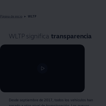
Página de inicio
WLTP
WLTP significa
transparencia
--:--
Remaining time, --:--
Desde septiembre de 2017, todos los vehículos han
pasado a otro nivel de homologación. Los nuevos