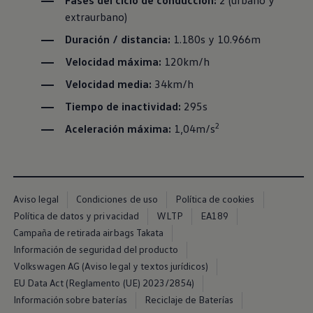
Fases del ciclo de conducción:
2 (urbano y
Servicio técnico para eléctricos
extraurbano)
Asistencia y garantía
Asistencia en carretera
Duración / distancia:
1.180s y 10.966m
Garantía Volkswagen
Ventajas para profesionales
Velocidad máxima:
120km/h
Vehículo de sustitución
Recogida y entrega del vehículo
Velocidad media:
34km/h
ServicePlus
Tiempo de inactividad:
295s
Volkswagen Long Drive
Ofertas posventa
2
Aceleración máxima:
1,04m/s
Servicio técnico para eléctricos
Comunicados
Información sobre EA189
Reciclaje de vehículos
Retirada por seguridad de airbags Takata
Alquiler con Rent-a-Car
Aviso legal
Condiciones de uso
Política de cookies
Accesorios Originales
Política de datos y privacidad
WLTP
EA189
Comunidad The Originals
Campaña de retirada airbags Takata
Comunidad The Originals
Historias Originales
Información de seguridad del producto
Concentración FurgoVolkswagen
Volkswagen AG (Aviso legal y textos jurídicos)
La historia de las furgos Volkswagen
EU Data Act (Reglamento (UE) 2023/2854)
Consigue tu placa The Originals
Camper Tour
Información sobre baterías
Reciclaje de Baterías