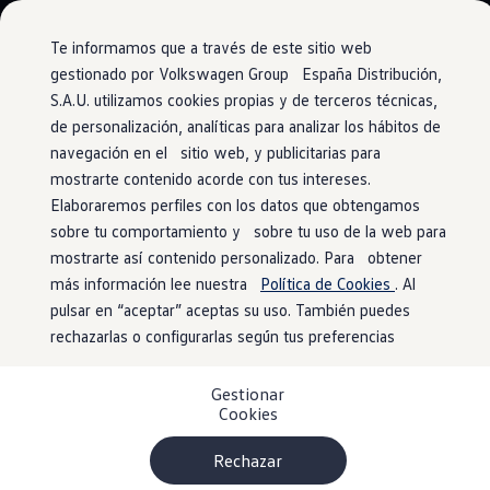
Vehículos
Modelos y configurador
Comerciales
Conoce todos los modelos
Te informamos que a través de este sitio web
Configura todos los modelos
gestionado por Volkswagen Group España Distribución,
Ver todos los modelos
S.A.U. utilizamos cookies propias y de terceros técnicas,
Ir
Ir
Ver todos los modelos
directamente
directamente
Soluciones estandarizadas
de personalización, analíticas para analizar los hábitos de
Asistente de voz
al contenido
al pie de
Campers
navegación en el sitio web, y publicitarias para
Ofertas y stock
página
mostrarte contenido acorde con tus intereses.
Ofertas para profesionales
Volkswagen nuevo en stock
Elaboraremos perfiles con los datos que obtengamos
Volkswagen de ocasión en stock
sobre tu comportamiento y sobre tu uso de la web para
Di
«Hola»
a tu nuevo
Ofertas para particulares
mostrarte así contenido personalizado. Para obtener
Volkswagen nuevo en stock
Volkswagen de ocasión
más información lee nuestra
Política de Cookies
. Al
Crafter Chasis.
Eléctricos e híbridos
pulsar en “aceptar” aceptas su uso. También puedes
Simulador de autonomía
rechazarlas o configurarlas según tus preferencias
Simulador de carga
Simulador de ahorro
Con el nuevo
asistente de voz IDA
(opcional), podrás
Plan Auto+
controlar las funcionalidades de tu nuevo Crafter Chasis con
Gestionar
Ventajas para profesionales
Cookies
una sola palabra.
Ventajas para particulares
Financiación
Profesionales
Rechazar
Llamadas
My Leasing