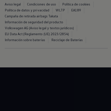
Servicio técnico para eléctricos
Aviso legal
Condiciones de uso
Política de cookies
Asistencia y garantía
Política de datos y privacidad
WLTP
EA189
Asistencia en carretera
Garantía Volkswagen
Campaña de retirada airbags Takata
Ventajas para profesionales
Información de seguridad del producto
Vehículo de sustitución
Volkswagen AG (Aviso legal y textos jurídicos)
Recogida y entrega del vehículo
ServicePlus
EU Data Act (Reglamento (UE) 2023/2854)
Volkswagen Long Drive
Información sobre baterías
Reciclaje de Baterías
Ofertas posventa
Servicio técnico para eléctricos
Comunicados
Información sobre EA189
Reciclaje de vehículos
Retirada por seguridad de airbags Takata
Alquiler con Rent-a-Car
Accesorios Originales
Comunidad The Originals
Comunidad The Originals
Historias Originales
Concentración FurgoVolkswagen
La historia de las furgos Volkswagen
Consigue tu placa The Originals
Camper Tour