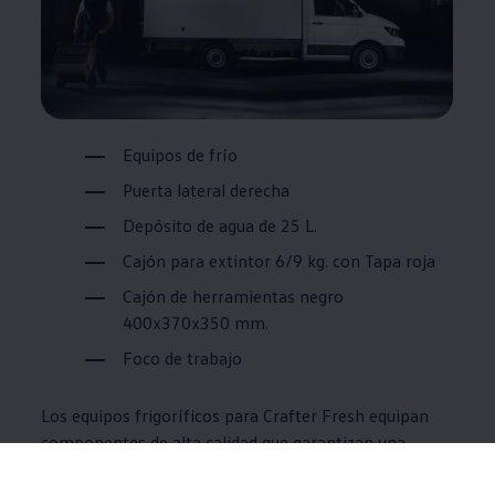
Equipos de frío
Puerta lateral derecha
Depósito de agua de 25 L.
Cajón para extintor 6/9 kg. con Tapa roja
Cajón de herramientas negro
400x370x350
mm.
Foco de trabajo
Los equipos frigoríficos para Crafter Fresh equipan
componentes de alta calidad que garantizan una
rápida bajada de temperatura y recuperación
frigorífica inmediata.