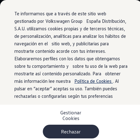
Vehículos
Modelos y configurador
Comerciales
Conoce todos los modelos
Te informamos que a través de este sitio web
Configura todos los modelos
gestionado por Volkswagen Group España Distribución,
Ver todos los modelos
S.A.U. utilizamos cookies propias y de terceros técnicas,
Ir
Ir
Ver todos los modelos
directamente
directamente
Soluciones estandarizadas
de personalización, analíticas para analizar los hábitos de
Amazon Alexa
al contenido
al pie de
Campers
navegación en el sitio web, y publicitarias para
Ofertas y stock
página
mostrarte contenido acorde con tus intereses.
Ofertas para profesionales
Volkswagen nuevo en stock
Elaboraremos perfiles con los datos que obtengamos
Volkswagen de ocasión en stock
sobre tu comportamiento y sobre tu uso de la web para
Amazon Alexa
Ofertas para particulares
mostrarte así contenido personalizado. Para obtener
Volkswagen nuevo en stock
Volkswagen de ocasión
más información lee nuestra
Política de Cookies
. Al
Eléctricos e híbridos
¿Hacer la lista de la compra o controlar tu casa inteligente
pulsar en “aceptar” aceptas su uso. También puedes
Simulador de autonomía
mientras conduces? Ahora con Amazon Alexa
rechazarlas o configurarlas según tus preferencias
podrás
Simulador de carga
Simulador de ahorro
hacerlo. Además también podrás usar las funciones
Plan Auto+
familiares de Alexa en tu
Volkswagen
, todo con la voz. Para
Gestionar
Ventajas para profesionales
Cookies
poder utilizar Alexa en el coche debes disponer del control
Ventajas para particulares
Financiación
por voz para el sistema de infotainment y un paquete de
Profesionales
Rechazar
datos adicional, que se puede obtener a través de un punto
My Leasing