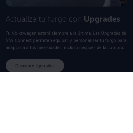
Actualiza tu furgo con
Upgrades
Tu
Volkswagen
estará siempre a la última. Las Upgrades de
VW Connect permiten equipar y personalizar tu furgo para
adaptarla a tus necesidades, incluso después de la compra.
Descubre Upgrades