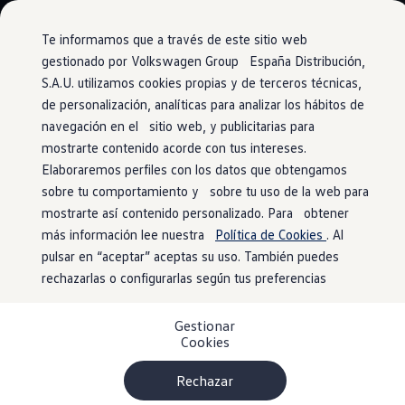
Vehículos
Modelos y configurador
Comerciales
Conoce todos los modelos
Te informamos que a través de este sitio web
Configura todos los modelos
gestionado por Volkswagen Group España Distribución,
Ver todos los modelos
S.A.U. utilizamos cookies propias y de terceros técnicas,
Ir
Ir
Ver todos los modelos
directamente
directamente
Soluciones estandarizadas
de personalización, analíticas para analizar los hábitos de
Aparcamientos
al contenido
al pie de
Campers
navegación en el sitio web, y publicitarias para
Ofertas y stock
página
mostrarte contenido acorde con tus intereses.
Ofertas para profesionales
Volkswagen nuevo en stock
Elaboraremos perfiles con los datos que obtengamos
Volkswagen de ocasión en stock
sobre tu comportamiento y sobre tu uso de la web para
Encuentra
tu lugar
Ofertas para particulares
mostrarte así contenido personalizado. Para obtener
Volkswagen nuevo en stock
Volkswagen de ocasión
más información lee nuestra
Política de Cookies
. Al
Eléctricos e híbridos
VW Connect pone solución a uno de los problemas más
pulsar en “aceptar” aceptas su uso. También puedes
Simulador de autonomía
pesados de conducir: encontrar aparcamiento. Tu sistema de
rechazarlas o configurarlas según tus preferencias
Simulador de carga
Simulador de ahorro
infotainment te permitirá saber dónde están las plazas de
Plan Auto+
aparcamiento público más cercanas, así como sus tarifas y
Gestionar
Ventajas para profesionales
Cookies
capacidad. Tu solo relájate ¡y empieza tu camino!
Ventajas para particulares
Financiación
Profesionales
Rechazar
My Leasing