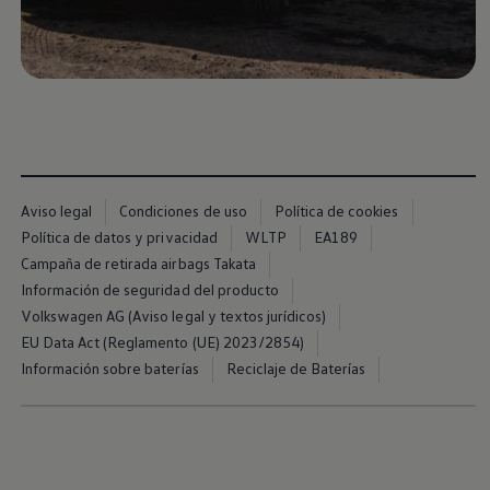
Servicio técnico para eléctricos
Asistencia y garantía
Asistencia en carretera
Garantía Volkswagen
Ventajas para profesionales
Vehículo de sustitución
Recogida y entrega del vehículo
ServicePlus
Volkswagen Long Drive
Ofertas posventa
Servicio técnico para eléctricos
Aviso legal
Condiciones de uso
Política de cookies
Comunicados
Política de datos y privacidad
WLTP
EA189
Información sobre EA189
Campaña de retirada airbags Takata
Reciclaje de vehículos
Retirada por seguridad de airbags Takata
Información de seguridad del producto
Alquiler con Rent-a-Car
Volkswagen AG (Aviso legal y textos jurídicos)
Accesorios Originales
EU Data Act (Reglamento (UE) 2023/2854)
Comunidad The Originals
Comunidad The Originals
Información sobre baterías
Reciclaje de Baterías
Historias Originales
Concentración FurgoVolkswagen
La historia de las furgos Volkswagen
Consigue tu placa The Originals
Camper Tour