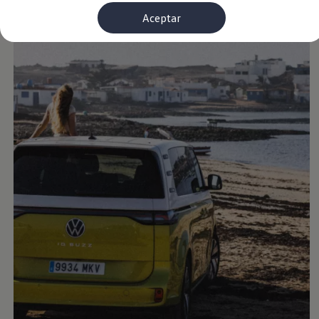
Financiación Estándar
Aceptar
Financiación para Volkswagen de ocasión
Seguros
Volkswagen 4Business
My Renting
Particulares
My Way
Financiación Estándar
Financiación para Volkswagen de ocasión
Seguros
My Renting
Conectividad
Ventajas para profesionales
Ventajas para particulares
VW Connect
Descarga de nuevas funcionalidades
Actualización de software
Car-Net
App-Connect
Clientes y posventa
Mantenimiento y reparaciones
Ventajas Servicio Oficial
Plan de mantenimiento
Baterías
Carrocería