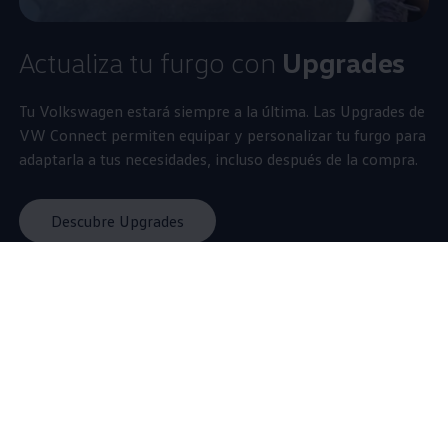
Actualiza tu furgo con
Upgrades
Tu
Volkswagen
estará siempre a la última. Las Upgrades de
VW Connect permiten equipar y personalizar tu furgo para
adaptarla a tus necesidades, incluso después de la compra.
Descubre Upgrades