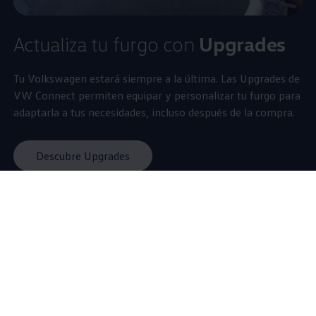
Actualiza tu furgo con
Upgrades
Tu
Volkswagen
estará siempre a la última. Las Upgrades de
VW Connect permiten equipar y personalizar tu furgo para
adaptarla a tus necesidades, incluso después de la compra.
Descubre Upgrades