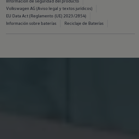
Información de seguridad del producto
Servicio técnico para eléctricos
Volkswagen AG (Aviso legal y textos jurídicos)
Asistencia y garantía
Asistencia en carretera
EU Data Act (Reglamento (UE) 2023/2854)
Garantía Volkswagen
Información sobre baterías
Reciclaje de Baterías
Ventajas para profesionales
Vehículo de sustitución
Recogida y entrega del vehículo
ServicePlus
Volkswagen Long Drive
Ofertas posventa
Servicio técnico para eléctricos
Comunicados
Información sobre EA189
Reciclaje de vehículos
Retirada por seguridad de airbags Takata
Alquiler con Rent-a-Car
Accesorios Originales
Comunidad The Originals
Comunidad The Originals
Historias Originales
Concentración FurgoVolkswagen
La historia de las furgos Volkswagen
Consigue tu placa The Originals
Camper Tour