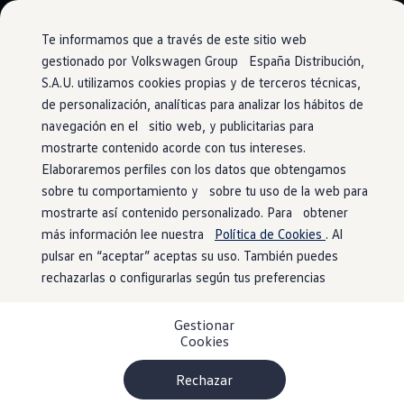
Vehículos
Modelos y configurador
Comerciales
Conoce todos los modelos
Te informamos que a través de este sitio web
Configura todos los modelos
gestionado por Volkswagen Group España Distribución,
Ver todos los modelos
S.A.U. utilizamos cookies propias y de terceros técnicas,
Ir
Ir
Ver todos los modelos
directamente
directamente
Soluciones estandarizadas
de personalización, analíticas para analizar los hábitos de
Importación de rutas y destinos online
al contenido
al pie de
Campers
navegación en el sitio web, y publicitarias para
Ofertas y stock
página
mostrarte contenido acorde con tus intereses.
Ofertas para profesionales
Volkswagen nuevo en stock
Elaboraremos perfiles con los datos que obtengamos
Volkswagen de ocasión en stock
sobre tu comportamiento y sobre tu uso de la web para
Envía tu destino
al
Ofertas para particulares
mostrarte así contenido personalizado. Para obtener
Volkswagen nuevo en stock
Volkswagen de ocasión
más información lee nuestra
Política de Cookies
. Al
sistema de navegación
Eléctricos e híbridos
pulsar en “aceptar” aceptas su uso. También puedes
Simulador de autonomía
rechazarlas o configurarlas según tus preferencias
Simulador de carga
Simulador de ahorro
Navegar es aún más sencillo: envía puntos de interés (POI)
Plan Auto+
individuales al sistema de navegación de tu vehículo a
Gestionar
Ventajas para profesionales
Cookies
través de la aplicación de VW Connect incluso antes de
Ventajas para particulares
Financiación
iniciar tu viaje, y empieza tus próximas vacaciones de
Profesionales
Rechazar
forma relajada, ¡con todo bajo control!
My Leasing