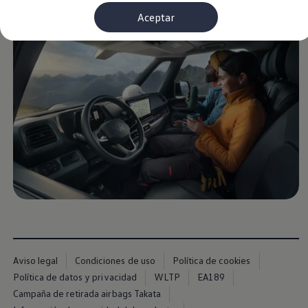
Financiación Estándar
Aceptar
Financiación para Volkswagen de ocasión
Seguros
Volkswagen 4Business
My Renting
Particulares
My Way
Financiación Estándar
Financiación para Volkswagen de ocasión
Seguros
My Renting
Conectividad
Ventajas para profesionales
Ventajas para particulares
VW Connect
Descarga de nuevas funcionalidades
Actualización de software
Car-Net
App-Connect
Clientes y posventa
Mantenimiento y reparaciones
Aviso legal
Condiciones de uso
Política de cookies
Ventajas Servicio Oficial
Política de datos y privacidad
WLTP
EA189
Plan de mantenimiento
Baterías
Campaña de retirada airbags Takata
Carrocería