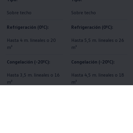
Sobre techo
Sobre techo
Refrigeración (0ºC):
Refrigeración (0ºC):
Hasta 4 m. lineales o 20
Hasta 5,5 m. lineales o 26
m³
m³
Congelación (-20ºC):
Congelación (-20ºC):
Hasta 3,5 m. lineales o 16
Hasta 4,5 m. lineales o 18
m³
m³
Tipo de gas:
Tipo de gas:
R 404 A
R 404 A
Peso del condensador:
Peso del condensador: