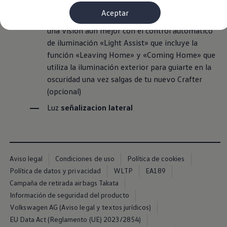
Faros dobles
halógenos
Financiación Estándar
Aceptar
Financiación para Volkswagen de ocasión
El paquete opcional “
Luz y Visibilidad
” garantiza
Seguros
una visión aún mejor con el control automático
Volkswagen 4Business
My Renting
de iluminación «Light Assist» que incluye la
Particulares
función «Leaving Home» y «Coming Home» que
My Way
utiliza la iluminación exterior para guiarte en la
Financiación Estándar
Financiación para Volkswagen de ocasión
oscuridad una vez salgas de tu nuevo Crafter
Seguros
(opcional)
My Renting
Conectividad
Luz
señalizacion lateral
Ventajas para profesionales
Ventajas para particulares
VW Connect
Descarga de nuevas funcionalidades
Actualización de software
Aviso legal
Condiciones de uso
Política de cookies
Car-Net
App-Connect
Política de datos y privacidad
WLTP
EA189
Clientes y posventa
Campaña de retirada airbags Takata
Mantenimiento y reparaciones
Información de seguridad del producto
Ventajas Servicio Oficial
Plan de mantenimiento
Volkswagen AG (Aviso legal y textos jurídicos)
Baterías
EU Data Act (Reglamento (UE) 2023/2854)
Carrocería