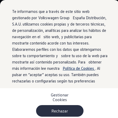
Vehículos
Modelos y configurador
Comerciales
Conoce todos los modelos
Te informamos que a través de este sitio web
Configura todos los modelos
gestionado por Volkswagen Group España Distribución,
Ver todos los modelos
S.A.U. utilizamos cookies propias y de terceros técnicas,
Ir
Ir
Ver todos los modelos
directamente
directamente
Soluciones estandarizadas
de personalización, analíticas para analizar los hábitos de
Iluminación
al contenido
al pie de
Campers
navegación en el sitio web, y publicitarias para
Ofertas y stock
página
mostrarte contenido acorde con tus intereses.
Ofertas para profesionales
Volkswagen nuevo en stock
Elaboraremos perfiles con los datos que obtengamos
Volkswagen de ocasión en stock
sobre tu comportamiento y sobre tu uso de la web para
Ilumina tu camino
Ofertas para particulares
mostrarte así contenido personalizado. Para obtener
Volkswagen nuevo en stock
Volkswagen de ocasión
más información lee nuestra
Política de Cookies
. Al
Eléctricos e híbridos
pulsar en “aceptar” aceptas su uso. También puedes
Luz de marcha diurna
con activación automática
Simulador de autonomía
rechazarlas o configurarlas según tus preferencias
de la luz de cruce y función Coming Home y
Simulador de carga
Simulador de ahorro
Leaving Home automática
Plan Auto+
Gestionar
Faros LED con luz de
conducción diurna LED
Ventajas para profesionales
Cookies
Ventajas para particulares
(como opcional)
Financiación
Faros antiniebla
incl. luz de curva estática
Profesionales
Rechazar
My Leasing