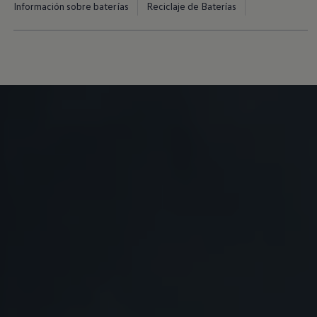
Información sobre baterías
Reciclaje de Baterías
Servicio técnico para eléctricos
Asistencia y garantía
Asistencia en carretera
Garantía Volkswagen
Ventajas para profesionales
Vehículo de sustitución
Recogida y entrega del vehículo
ServicePlus
Volkswagen Long Drive
Ofertas posventa
Servicio técnico para eléctricos
Comunicados
Información sobre EA189
Reciclaje de vehículos
Retirada por seguridad de airbags Takata
Alquiler con Rent-a-Car
Accesorios Originales
Comunidad The Originals
Comunidad The Originals
Historias Originales
Concentración FurgoVolkswagen
La historia de las furgos Volkswagen
Consigue tu placa The Originals
Camper Tour