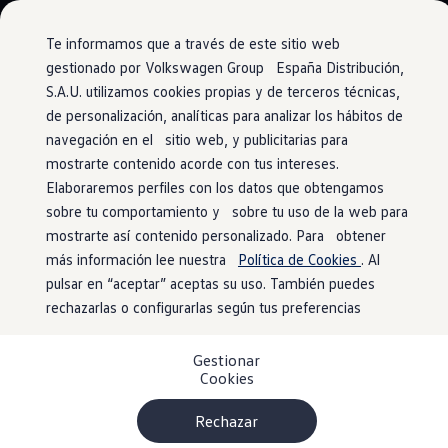
Modelos y configurador
Conoce todos los modelos
Te informamos que a través de este sitio web
Configura todos los modelos
gestionado por Volkswagen Group España Distribución,
Ver todos los modelos
S.A.U. utilizamos cookies propias y de terceros técnicas,
Ir
Ir
Ver todos los modelos
directamente
directamente
Volkswagen Carrozados
de personalización, analíticas para analizar los hábitos de
Datos técnicos
al contenido
al pie de
Campers
navegación en el sitio web, y publicitarias para
Ofertas y stock
página
mostrarte contenido acorde con tus intereses.
Ofertas para profesionales
Volkswagen nuevo en stock
Elaboraremos perfiles con los datos que obtengamos
Volkswagen de ocasión en stock
sobre tu comportamiento y sobre tu uso de la web para
Dimensiones, peso,
Ofertas para particulares
mostrarte así contenido personalizado. Para obtener
Volkswagen nuevo en stock
Volkswagen de ocasión
más información lee nuestra
Política de Cookies
. Al
carga, etc.
Eléctricos e híbridos
pulsar en “aceptar” aceptas su uso. También puedes
Simulador de autonomía
rechazarlas o configurarlas según tus preferencias
Simulador de carga
Simulador de ahorro
Plan Auto+
Gestionar
Ventajas para profesionales
Cookies
Ventajas para particulares
Financiación
Profesionales
Rechazar
My Leasing