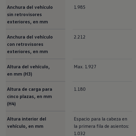
Servicio técnico para eléctricos
Anchura del vehículo
1.985
Asistencia y garantía
Asistencia en carretera
sin retrovisores
Garantía Volkswagen
exteriores, en mm
Ventajas para profesionales
Vehículo de sustitución
Recogida y entrega del vehículo
Anchura del vehículo
2.212
ServicePlus
con retrovisores
Volkswagen Long Drive
exteriores, en mm
Ofertas posventa
Servicio técnico para eléctricos
Comunicados
Altura del vehículo,
Max. 1.927
Información sobre EA189
en mm (H3)
Reciclaje de vehículos
Retirada por seguridad de airbags Takata
Alquiler con Rent-a-Car
Altura de carga para
1.180
Accesorios Originales
Comunidad The Originals
cinco plazas, en mm
Comunidad The Originals
(H4)
Historias Originales
Concentración FurgoVolkswagen
La historia de las furgos Volkswagen
Altura interior del
Espacio para la cabeza en
Consigue tu placa The Originals
vehículo, en mm
la primera fila de asientos:
Camper Tour
1.032