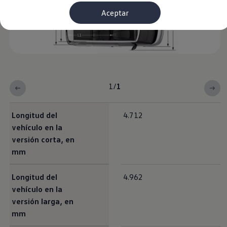
Financiación Estándar
Aceptar
Financiación para Volkswagen de ocasión
Seguros
Volkswagen 4Business
My Renting
Particulares
My Way
Financiación Estándar
Financiación para Volkswagen de ocasión
1
/
1
Seguros
My Renting
Conectividad
Ventajas para profesionales
Longitud del
4.712
Ventajas para particulares
vehículo en la
VW Connect
versión corta, en
Descarga de nuevas funcionalidades
Actualización de software
mm
Car-Net
App-Connect
Longitud del
4.962
Clientes y posventa
Mantenimiento y reparaciones
vehículo en la
Ventajas Servicio Oficial
versión larga, en
Plan de mantenimiento
mm
Baterías
Carrocería