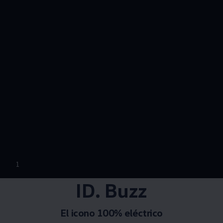
--:--
1
Remaining time, --:
ID. Buzz
El icono 100% eléctrico