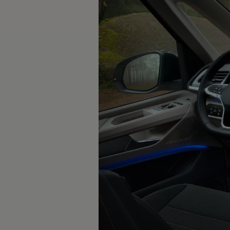
Financiación Estándar
Financiación para Volkswagen de ocasión
Seguros
Volkswagen 4Business
My Renting
Particulares
My Way
Financiación Estándar
Financiación para Volkswagen de ocasión
Seguros
My Renting
Conectividad
Ventajas para profesionales
Ventajas para particulares
VW Connect
Descarga de nuevas funcionalidades
Actualización de software
Car-Net
App-Connect
Clientes y posventa
Mantenimiento y reparaciones
Ventajas Servicio Oficial
Plan de mantenimiento
Baterías
Carrocería