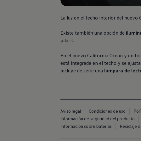
Servicio técnico para eléctricos
Asistencia y garantía
Asistencia en carretera
La luz en el techo interior del nuevo
Garantía Volkswagen
Ventajas para profesionales
Vehículo de sustitución
Existe también una opción de
ilumin
Recogida y entrega del vehículo
pilar C.
ServicePlus
Volkswagen Long Drive
Ofertas posventa
En el nuevo California Ocean y en tod
Servicio técnico para eléctricos
está integrada en el techo y se ajus
Comunicados
incluye de serie una
lámpara de lect
Información sobre EA189
Reciclaje de vehículos
Retirada por seguridad de airbags Takata
Alquiler con Rent-a-Car
Accesorios Originales
Comunidad The Originals
Comunidad The Originals
Historias Originales
Aviso legal
Condiciones de uso
Pol
Concentración FurgoVolkswagen
Información de seguridad del producto
La historia de las furgos Volkswagen
Información sobre baterías
Reciclaje d
Consigue tu placa The Originals
Camper Tour