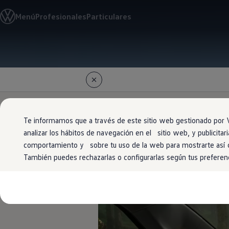
Modelos y configurador
Menú
Profesionales
Particulares
Conoce todos los modelos
Configura todos los modelos
Ver todos los modelos
Ver todos los modelos
Ir
Ir
Soluciones estandarizadas
directamente
directamente
Campers
al contenido
al pie de
Ofertas y stock
página
Ofertas para profesionales
Volkswagen nuevo en stock
Volkswagen de ocasión en stock
Ofertas para particulares
Te informamos que a través de este sitio web gestionado por V
Volkswagen nuevo en stock
Volkswagen de ocasión
analizar los hábitos de navegación en el sitio web, y publicit
¡Luz ambient
Eléctricos e híbridos
comportamiento y sobre tu uso de la web para mostrarte así
Simulador de autonomía
También puedes rechazarlas o configurarlas según tus preferen
Simulador de carga
Simulador de ahorro
Plan Auto+
Ventajas para profesionales
Ventajas para particulares
Financiación
Profesionales
My Leasing