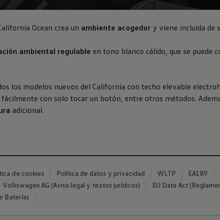
 California Ocean crea un
ambiente acogedor
y viene incluida de 
ación ambiental regulable
en tono blanco cálido, que se puede co
os los modelos nuevos del California con techo elevable electrohi
ta fácilmente con solo tocar un botón, entre otros métodos. Ademá
ura
adicional.
ítica de cookies
Política de datos y privacidad
WLTP
EA189
Volkswagen AG (Aviso legal y textos jurídicos)
EU Data Act (Reglame
e Baterías