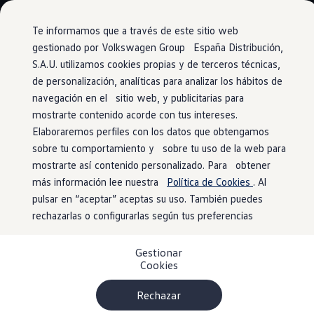
Modelos y configurador
Conoce todos los modelos
Te informamos que a través de este sitio web
Configura todos los modelos
gestionado por Volkswagen Group España Distribución,
Ver todos los modelos
S.A.U. utilizamos cookies propias y de terceros técnicas,
Ir
Ir
Ver todos los modelos
directamente
directamente
Soluciones estandarizadas
de personalización, analíticas para analizar los hábitos de
Toma de corriente exterior para la fuente
al contenido
al pie de
Campers
navegación en el sitio web, y publicitarias para
de alimentación externa
Ofertas y stock
página
mostrarte contenido acorde con tus intereses.
Ofertas para profesionales
Volkswagen nuevo en stock
Elaboraremos perfiles con los datos que obtengamos
Volkswagen de ocasión en stock
sobre tu comportamiento y sobre tu uso de la web para
Ofertas para particulares
Así es cocinar al aire
mostrarte así contenido personalizado. Para obtener
Volkswagen nuevo en stock
Volkswagen de ocasión
más información lee nuestra
Política de Cookies
. Al
Eléctricos e híbridos
libre.
pulsar en “aceptar” aceptas su uso. También puedes
Simulador de autonomía
rechazarlas o configurarlas según tus preferencias
Simulador de carga
Simulador de ahorro
La mesa plegable exterior (de serie en el California Ocean) y
Plan Auto+
Gestionar
Ventajas para profesionales
la toma de corriente de 230 voltios (de serie a partir del
Cookies
Ventajas para particulares
California Beach Camper) para la alimentación externa lo
Financiación
hacen posible. También encontrarás una placa eléctrica en
Profesionales
Rechazar
My Leasing
nuestros accesorios para camper.