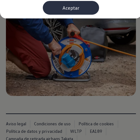
Financiación Estándar
Aceptar
Financiación para Volkswagen de ocasión
Seguros
Volkswagen 4Business
My Renting
Particulares
My Way
Financiación Estándar
Financiación para Volkswagen de ocasión
Seguros
My Renting
Conectividad
Ventajas para profesionales
Ventajas para particulares
VW Connect
Descarga de nuevas funcionalidades
Actualización de software
Car-Net
App-Connect
Clientes y posventa
Mantenimiento y reparaciones
Ventajas Servicio Oficial
Aviso legal
Condiciones de uso
Política de cookies
Plan de mantenimiento
Política de datos y privacidad
WLTP
EA189
Baterías
Carrocería
Campaña de retirada airbags Takata