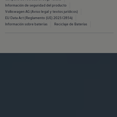
Servicio técnico para eléctricos
Información de seguridad del producto
Asistencia y garantía
Volkswagen AG (Aviso legal y textos jurídicos)
Asistencia en carretera
Garantía Volkswagen
EU Data Act (Reglamento (UE) 2023/2854)
Ventajas para profesionales
Información sobre baterías
Reciclaje de Baterías
Vehículo de sustitución
Recogida y entrega del vehículo
ServicePlus
Volkswagen Long Drive
Ofertas posventa
Servicio técnico para eléctricos
Comunicados
Información sobre EA189
Reciclaje de vehículos
Retirada por seguridad de airbags Takata
Alquiler con Rent-a-Car
Accesorios Originales
Comunidad The Originals
Comunidad The Originals
Historias Originales
Concentración FurgoVolkswagen
La historia de las furgos Volkswagen
Consigue tu placa The Originals
Camper Tour