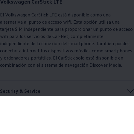
Volkswagen
CarStick LTE
El
Volkswagen
CarStick LTE está disponible como una
alternativa al punto de acceso wifi. Esta opción utiliza una
tarjeta SIM independiente para proporcionar un punto de acceso
wifi para los servicios de Car-Net, completamente
independiente de la conexión del smartphone. También puedes
conectar a internet tus dispositivos móviles como smartphones
y ordenadores portátiles. El CarStick solo está disponible en
combinación con el sistema de navegación Discover Media.
Security & Service