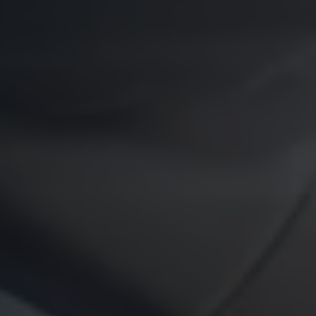
Servicio técnico para eléctricos
Asistencia y garantía
Asistencia en carretera
Garantía Volkswagen
Ventajas para profesionales
Vehículo de sustitución
Recogida y entrega del vehículo
ServicePlus
Volkswagen Long Drive
Ofertas posventa
Servicio técnico para eléctricos
Comunicados
Información sobre EA189
Reciclaje de vehículos
Retirada por seguridad de airbags Takata
Alquiler con Rent-a-Car
Accesorios Originales
Comunidad The Originals
Comunidad The Originals
Historias Originales
Concentración FurgoVolkswagen
La historia de las furgos Volkswagen
Consigue tu placa The Originals
Camper Tour