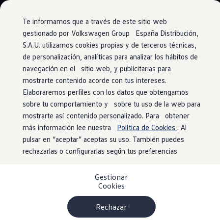
Vehículos
Modelos y configurador
Comerciales
Conoce todos los modelos
Te informamos que a través de este sitio web
Configura todos los modelos
gestionado por Volkswagen Group España Distribución,
Ver todos los modelos
S.A.U. utilizamos cookies propias y de terceros técnicas,
Ir
Ir
Ver todos los modelos
directamente
directamente
Soluciones estandarizadas
de personalización, analíticas para analizar los hábitos de
Alerta de velocidad
al contenido
al pie de
Campers
navegación en el sitio web, y publicitarias para
Ofertas y stock
página
mostrarte contenido acorde con tus intereses.
Ofertas para profesionales
Volkswagen nuevo en stock
Elaboraremos perfiles con los datos que obtengamos
Volkswagen de ocasión en stock
sobre tu comportamiento y sobre tu uso de la web para
Tu coche,
tus reglas
Ofertas para particulares
mostrarte así contenido personalizado. Para obtener
Volkswagen nuevo en stock
Volkswagen de ocasión
más información lee nuestra
Política de Cookies
. Al
Eléctricos e híbridos
¿No quieres ceder completamente el control cuando otros
pulsar en “aceptar” aceptas su uso. También puedes
Simulador de autonomía
conducen tu
rechazarlas o configurarlas según tus preferencias
Volkswagen
? El servicio de alerta de velocidad
Simulador de carga
Simulador de ahorro
es lo que necesitas. Si tu
Volkswagen
supera una velocidad
Plan Auto+
establecida, recibes un correo electrónico o una notificación
Gestionar
Ventajas para profesionales
Cookies
push.
Ventajas para particulares
Financiación
Profesionales
Rechazar
Mayor control sobre la conducción de segundos
My Leasing