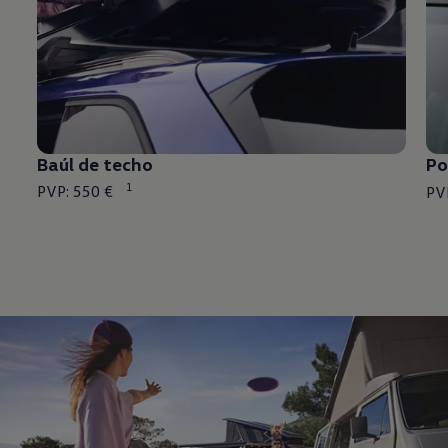
Baúl de techo
Po
1
PVP: 550 €
PV