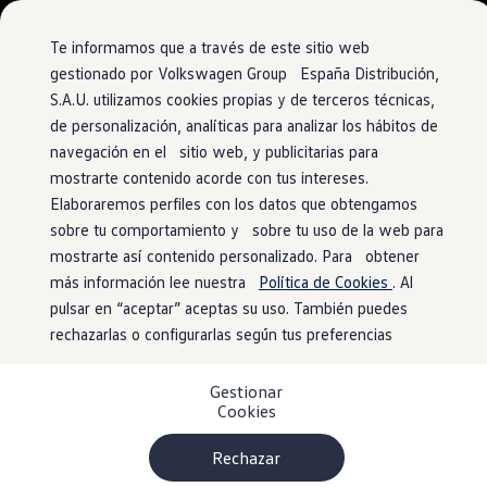
Vehículos
Modelos y configurador
Comerciales
Conoce todos los modelos
Te informamos que a través de este sitio web
Configura todos los modelos
gestionado por Volkswagen Group España Distribución,
Ver todos los modelos
S.A.U. utilizamos cookies propias y de terceros técnicas,
Ir
Ir
Ver todos los modelos
directamente
directamente
Soluciones estandarizadas
de personalización, analíticas para analizar los hábitos de
al contenido
al pie de
Campers
navegación en el sitio web, y publicitarias para
Ofertas y stock
página
mostrarte contenido acorde con tus intereses.
Ofertas para profesionales
Volkswagen nuevo en stock
Elaboraremos perfiles con los datos que obtengamos
Volkswagen de ocasión en stock
sobre tu comportamiento y sobre tu uso de la web para
Ofertas para particulares
mostrarte así contenido personalizado. Para obtener
Volkswagen nuevo en stock
Volkswagen de ocasión
más información lee nuestra
Política de Cookies
. Al
Eléctricos e híbridos
pulsar en “aceptar” aceptas su uso. También puedes
Simulador de autonomía
rechazarlas o configurarlas según tus preferencias
Simulador de carga
Simulador de ahorro
Plan Auto+
Gestionar
Ventajas para profesionales
Cookies
Ventajas para particulares
Financiación
Profesionales
Rechazar
My Leasing