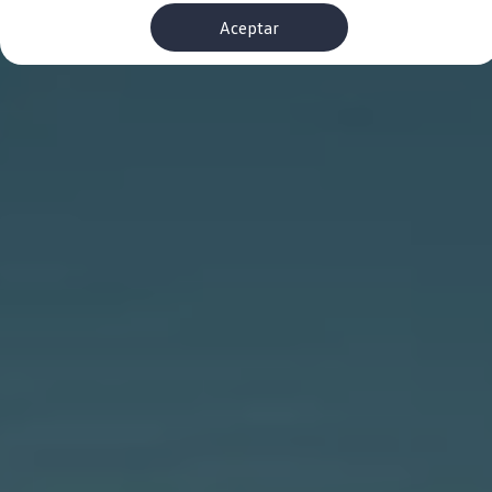
Financiación Estándar
Aceptar
Financiación para Volkswagen de ocasión
Seguros
Volkswagen 4Business
My Renting
Particulares
My Way
Financiación Estándar
Financiación para Volkswagen de ocasión
Seguros
My Renting
Conectividad
Ventajas para profesionales
Ventajas para particulares
VW Connect
Descarga de nuevas funcionalidades
Actualización de software
Car-Net
App-Connect
Clientes y posventa
Mantenimiento y reparaciones
Ventajas Servicio Oficial
Plan de mantenimiento
Baterías
Carrocería