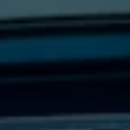
Servicio técnico para eléctricos
Asistencia y garantía
Asistencia en carretera
Garantía Volkswagen
Ventajas para profesionales
Vehículo de sustitución
Recogida y entrega del vehículo
ServicePlus
Volkswagen Long Drive
Ofertas posventa
Servicio técnico para eléctricos
Comunicados
Información sobre EA189
Reciclaje de vehículos
Retirada por seguridad de airbags Takata
Alquiler con Rent-a-Car
Accesorios Originales
Comunidad The Originals
Comunidad The Originals
Historias Originales
Concentración FurgoVolkswagen
La historia de las furgos Volkswagen
Consigue tu placa The Originals
Camper Tour