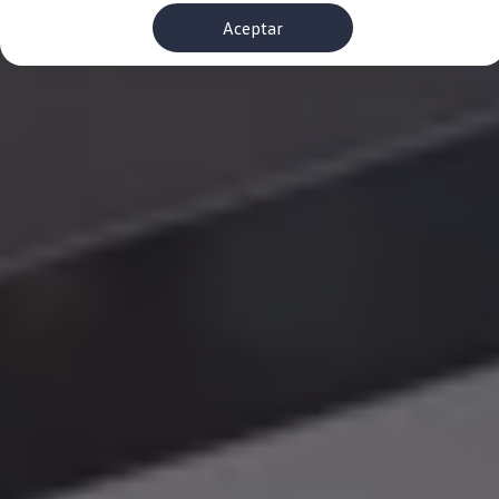
Financiación Estándar
Aceptar
Financiación para Volkswagen de ocasión
Seguros
Volkswagen 4Business
My Renting
Particulares
My Way
Financiación Estándar
Financiación para Volkswagen de ocasión
Seguros
My Renting
Conectividad
Ventajas para profesionales
Ventajas para particulares
VW Connect
Descarga de nuevas funcionalidades
Actualización de software
Car-Net
App-Connect
Clientes y posventa
Mantenimiento y reparaciones
Ventajas Servicio Oficial
Plan de mantenimiento
Baterías
Carrocería