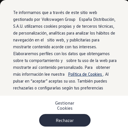
Vehículos
Modelos y configurador
Comerciales
Conoce todos los modelos
Te informamos que a través de este sitio web
Configura todos los modelos
gestionado por Volkswagen Group España Distribución,
Ver todos los modelos
S.A.U. utilizamos cookies propias y de terceros técnicas,
Ir
Ir
Ver todos los modelos
directamente
directamente
Soluciones estandarizadas
de personalización, analíticas para analizar los hábitos de
al contenido
al pie de
Campers
navegación en el sitio web, y publicitarias para
Ofertas y stock
página
mostrarte contenido acorde con tus intereses.
Ofertas para profesionales
Volkswagen nuevo en stock
Elaboraremos perfiles con los datos que obtengamos
Volkswagen de ocasión en stock
sobre tu comportamiento y sobre tu uso de la web para
Ofertas para particulares
mostrarte así contenido personalizado. Para obtener
Volkswagen nuevo en stock
Volkswagen de ocasión
más información lee nuestra
Política de Cookies
. Al
Eléctricos e híbridos
pulsar en “aceptar” aceptas su uso. También puedes
Simulador de autonomía
rechazarlas o configurarlas según tus preferencias
Simulador de carga
Simulador de ahorro
Plan Auto+
Gestionar
Ventajas para profesionales
Cookies
Ventajas para particulares
Financiación
Profesionales
Rechazar
My Leasing