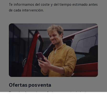
Te informamos del coste y del tiempo estimado antes
de cada intervención.
Ofertas posventa
Descubre las mejores ofertas en mantenimiento,
recambios y servicios disponibles en tu Servicio
Oficial
Volkswagen
.