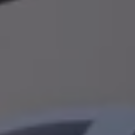
Servicio técnico para eléctricos
Asistencia y garantía
Asistencia en carretera
Garantía Volkswagen
Ventajas para profesionales
Vehículo de sustitución
Recogida y entrega del vehículo
ServicePlus
Volkswagen Long Drive
Ofertas posventa
Servicio técnico para eléctricos
Comunicados
Información sobre EA189
Reciclaje de vehículos
Retirada por seguridad de airbags Takata
Alquiler con Rent-a-Car
Accesorios Originales
Comunidad The Originals
Comunidad The Originals
Historias Originales
Concentración FurgoVolkswagen
La historia de las furgos Volkswagen
Consigue tu placa The Originals
Camper Tour