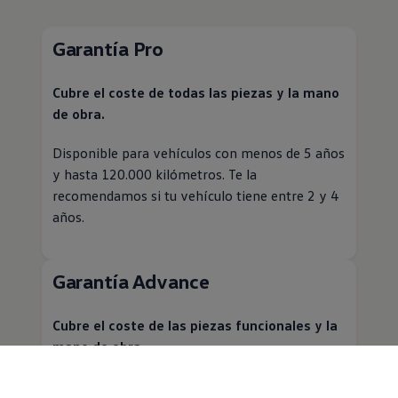
Garantía Pro
Cubre el coste de todas las piezas y la mano
de obra.
Disponible para vehículos con menos de 5 años
y hasta 120.000 kilómetros. Te la
recomendamos si tu vehículo tiene entre 2 y 4
años.
Garantía Advance
Cubre el coste de las piezas funcionales y la
mano de obra.
Disponible para vehículos con menos de 7 años