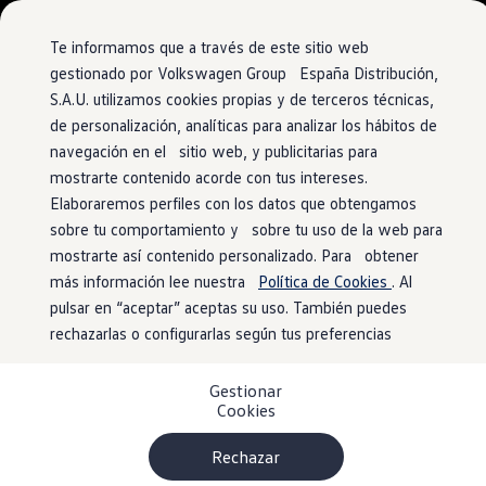
Vehículos
Modelos y configurador
Comerciales
Conoce todos los modelos
Te informamos que a través de este sitio web
Configura todos los modelos
gestionado por Volkswagen Group España Distribución,
Ver todos los modelos
S.A.U. utilizamos cookies propias y de terceros técnicas,
Ir
Ir
Ver todos los modelos
directamente
directamente
Soluciones estandarizadas
de personalización, analíticas para analizar los hábitos de
al contenido
al pie de
Campers
navegación en el sitio web, y publicitarias para
Ofertas y stock
página
mostrarte contenido acorde con tus intereses.
Ofertas para profesionales
Volkswagen nuevo en stock
Elaboraremos perfiles con los datos que obtengamos
Volkswagen de ocasión en stock
sobre tu comportamiento y sobre tu uso de la web para
Ofertas para particulares
mostrarte así contenido personalizado. Para obtener
Volkswagen nuevo en stock
Volkswagen de ocasión
más información lee nuestra
Política de Cookies
. Al
Eléctricos e híbridos
pulsar en “aceptar” aceptas su uso. También puedes
Simulador de autonomía
rechazarlas o configurarlas según tus preferencias
Simulador de carga
Simulador de ahorro
Plan Auto+
Gestionar
Ventajas para profesionales
Cookies
Ventajas para particulares
Financiación
Profesionales
Rechazar
My Leasing