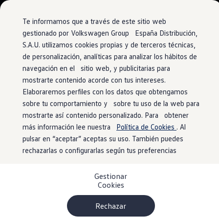
Vehículos
Modelos y configurador
Comerciales
Conoce todos los modelos
Te informamos que a través de este sitio web
Configura todos los modelos
gestionado por Volkswagen Group España Distribución,
Ver todos los modelos
S.A.U. utilizamos cookies propias y de terceros técnicas,
Ir
Ir
Ver todos los modelos
directamente
directamente
Soluciones estandarizadas
de personalización, analíticas para analizar los hábitos de
al contenido
al pie de
Campers
navegación en el sitio web, y publicitarias para
Ofertas y stock
página
mostrarte contenido acorde con tus intereses.
Ofertas para profesionales
Volkswagen nuevo en stock
Elaboraremos perfiles con los datos que obtengamos
Volkswagen de ocasión en stock
sobre tu comportamiento y sobre tu uso de la web para
Ofertas para particulares
mostrarte así contenido personalizado. Para obtener
Volkswagen nuevo en stock
Volkswagen de ocasión
más información lee nuestra
Política de Cookies
. Al
Eléctricos e híbridos
pulsar en “aceptar” aceptas su uso. También puedes
Simulador de autonomía
rechazarlas o configurarlas según tus preferencias
Simulador de carga
Simulador de ahorro
Plan Auto+
Gestionar
Ventajas para profesionales
Cookies
Ventajas para particulares
Financiación
Profesionales
Rechazar
My Leasing