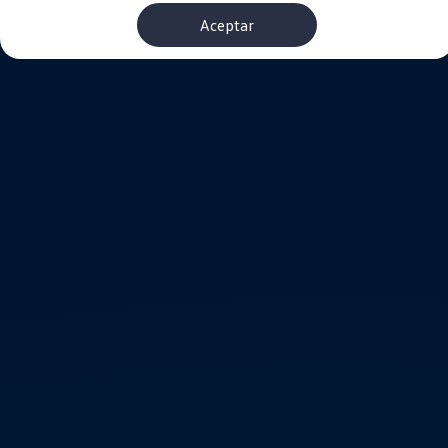
Financiación Estándar
Aceptar
Financiación para Volkswagen de ocasión
Seguros
Volkswagen 4Business
My Renting
Particulares
My Way
Financiación Estándar
Financiación para Volkswagen de ocasión
Seguros
My Renting
Conectividad
Ventajas para profesionales
Ventajas para particulares
VW Connect
Descarga de nuevas funcionalidades
Actualización de software
Car-Net
App-Connect
Clientes y posventa
Mantenimiento y reparaciones
Ventajas Servicio Oficial
Plan de mantenimiento
Baterías
Carrocería