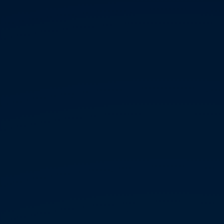
Servicio técnico para eléctricos
Asistencia y garantía
Asistencia en carretera
Garantía Volkswagen
Ventajas para profesionales
Vehículo de sustitución
Recogida y entrega del vehículo
ServicePlus
Volkswagen Long Drive
Ofertas posventa
Servicio técnico para eléctricos
Comunicados
Información sobre EA189
Reciclaje de vehículos
Retirada por seguridad de airbags Takata
Alquiler con Rent-a-Car
Accesorios Originales
Comunidad The Originals
Comunidad The Originals
Historias Originales
Concentración FurgoVolkswagen
La historia de las furgos Volkswagen
Consigue tu placa The Originals
Camper Tour