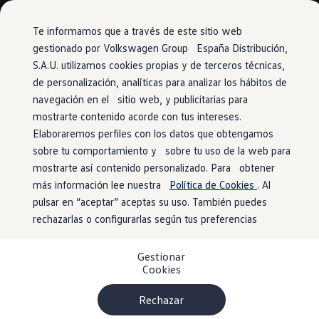
Vehículos
Modelos y configurador
Comerciales
Conoce todos los modelos
Te informamos que a través de este sitio web
Configura todos los modelos
gestionado por Volkswagen Group España Distribución,
Ver todos los modelos
S.A.U. utilizamos cookies propias y de terceros técnicas,
Ir
Ir
Ver todos los modelos
directamente
directamente
Soluciones estandarizadas
de personalización, analíticas para analizar los hábitos de
al contenido
al pie de
Campers
navegación en el sitio web, y publicitarias para
Ofertas y stock
página
mostrarte contenido acorde con tus intereses.
Ofertas para profesionales
Volkswagen nuevo en stock
Elaboraremos perfiles con los datos que obtengamos
Volkswagen de ocasión en stock
sobre tu comportamiento y sobre tu uso de la web para
Ofertas para particulares
mostrarte así contenido personalizado. Para obtener
Volkswagen nuevo en stock
Volkswagen de ocasión
más información lee nuestra
Política de Cookies
. Al
Eléctricos e híbridos
pulsar en “aceptar” aceptas su uso. También puedes
Simulador de autonomía
rechazarlas o configurarlas según tus preferencias
Simulador de carga
Simulador de ahorro
Plan Auto+
Gestionar
Ventajas para profesionales
Cookies
Ventajas para particulares
Financiación
Profesionales
Rechazar
My Leasing