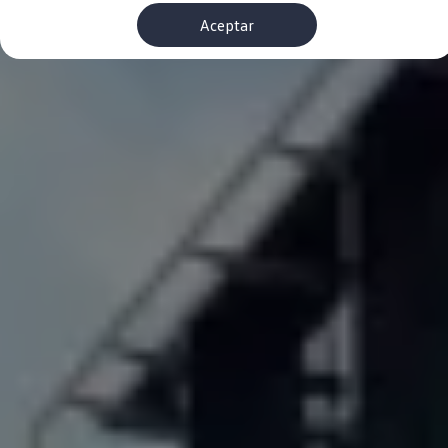
Financiación Estándar
Aceptar
Financiación para Volkswagen de ocasión
Seguros
Volkswagen 4Business
My Renting
Particulares
My Way
Financiación Estándar
Financiación para Volkswagen de ocasión
Seguros
My Renting
Conectividad
Ventajas para profesionales
Ventajas para particulares
VW Connect
Descarga de nuevas funcionalidades
Actualización de software
Car-Net
App-Connect
Clientes y posventa
Mantenimiento y reparaciones
Ventajas Servicio Oficial
Plan de mantenimiento
Baterías
Carrocería