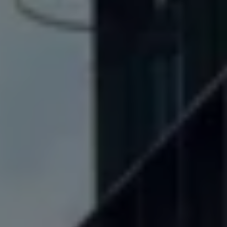
Servicio técnico para eléctricos
Asistencia y garantía
Asistencia en carretera
Garantía Volkswagen
Ventajas para profesionales
Vehículo de sustitución
Recogida y entrega del vehículo
ServicePlus
Volkswagen Long Drive
Ofertas posventa
Servicio técnico para eléctricos
Comunicados
Información sobre EA189
Reciclaje de vehículos
Retirada por seguridad de airbags Takata
Alquiler con Rent-a-Car
Accesorios Originales
Comunidad The Originals
Comunidad The Originals
Historias Originales
Concentración FurgoVolkswagen
La historia de las furgos Volkswagen
Consigue tu placa The Originals
Camper Tour