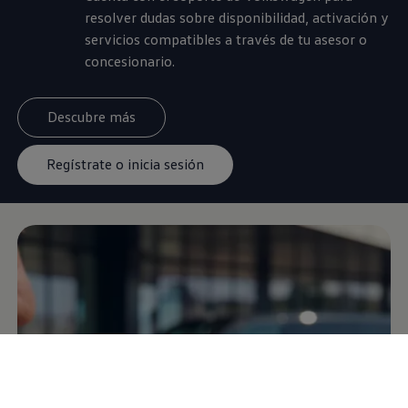
resolver dudas sobre disponibilidad, activación y
servicios compatibles a través de tu asesor o
concesionario.
Descubre más
Regístrate o inicia sesión