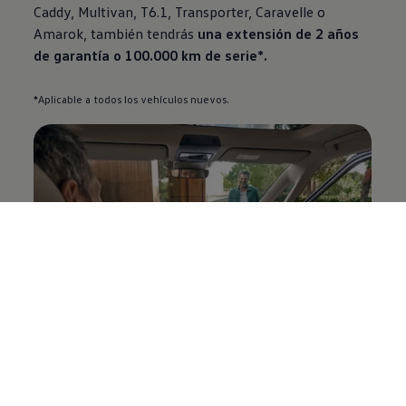
Caddy, Multivan, T6.1,
Transporter
, Caravelle o
Amarok, también tendrás
una extensión de 2 años
de garantía o 100.000 km de serie*.
*Aplicable a todos los vehículos nuevos.
¿Quieres traer tu