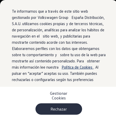
Vehículos
Modelos y configurador
Comerciales
Conoce todos los modelos
Te informamos que a través de este sitio web
Configura todos los modelos
gestionado por Volkswagen Group España Distribución,
Ver todos los modelos
S.A.U. utilizamos cookies propias y de terceros técnicas,
Ir
Ir
Ver todos los modelos
directamente
directamente
Soluciones estandarizadas
de personalización, analíticas para analizar los hábitos de
al contenido
al pie de
Campers
navegación en el sitio web, y publicitarias para
Ofertas y stock
página
mostrarte contenido acorde con tus intereses.
Ofertas para profesionales
Volkswagen nuevo en stock
Elaboraremos perfiles con los datos que obtengamos
Volkswagen de ocasión en stock
sobre tu comportamiento y sobre tu uso de la web para
Ofertas para particulares
mostrarte así contenido personalizado. Para obtener
Volkswagen nuevo en stock
Volkswagen de ocasión
más información lee nuestra
Política de Cookies
. Al
Eléctricos e híbridos
pulsar en “aceptar” aceptas su uso. También puedes
Simulador de autonomía
rechazarlas o configurarlas según tus preferencias
Simulador de carga
Simulador de ahorro
Plan Auto+
Gestionar
Ventajas para profesionales
Cookies
Ventajas para particulares
Financiación
Profesionales
Rechazar
My Leasing