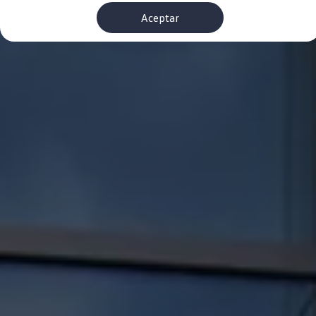
Financiación Estándar
Aceptar
Financiación para Volkswagen de ocasión
Seguros
Volkswagen 4Business
My Renting
Particulares
My Way
Financiación Estándar
Financiación para Volkswagen de ocasión
Seguros
My Renting
Conectividad
Ventajas para profesionales
Ventajas para particulares
VW Connect
Descarga de nuevas funcionalidades
Actualización de software
Car-Net
App-Connect
Clientes y posventa
Mantenimiento y reparaciones
Ventajas Servicio Oficial
Plan de mantenimiento
Baterías
Carrocería