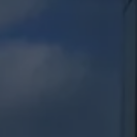
Servicio técnico para eléctricos
Asistencia y garantía
Asistencia en carretera
Garantía Volkswagen
Ventajas para profesionales
Vehículo de sustitución
Recogida y entrega del vehículo
ServicePlus
Volkswagen Long Drive
Ofertas posventa
Servicio técnico para eléctricos
Comunicados
Información sobre EA189
Reciclaje de vehículos
Retirada por seguridad de airbags Takata
Alquiler con Rent-a-Car
Accesorios Originales
Comunidad The Originals
Comunidad The Originals
Historias Originales
Concentración FurgoVolkswagen
La historia de las furgos Volkswagen
Consigue tu placa The Originals
Camper Tour