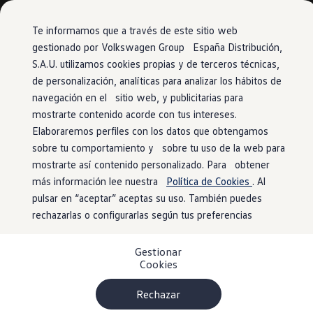
Vehículos
Modelos y configurador
Comerciales
Conoce todos los modelos
Te informamos que a través de este sitio web
Configura todos los modelos
gestionado por Volkswagen Group España Distribución,
Ver todos los modelos
S.A.U. utilizamos cookies propias y de terceros técnicas,
Ir
Ir
Ver todos los modelos
directamente
directamente
Soluciones estandarizadas
de personalización, analíticas para analizar los hábitos de
al contenido
al pie de
Campers
navegación en el sitio web, y publicitarias para
Ofertas y stock
página
mostrarte contenido acorde con tus intereses.
Ofertas para profesionales
Volkswagen nuevo en stock
Elaboraremos perfiles con los datos que obtengamos
Volkswagen de ocasión en stock
sobre tu comportamiento y sobre tu uso de la web para
Ofertas para particulares
mostrarte así contenido personalizado. Para obtener
Volkswagen nuevo en stock
Volkswagen de ocasión
más información lee nuestra
Política de Cookies
. Al
Eléctricos e híbridos
pulsar en “aceptar” aceptas su uso. También puedes
Simulador de autonomía
rechazarlas o configurarlas según tus preferencias
Simulador de carga
Simulador de ahorro
Plan Auto+
Gestionar
Ventajas para profesionales
Cookies
Ventajas para particulares
Financiación
Profesionales
Rechazar
My Leasing