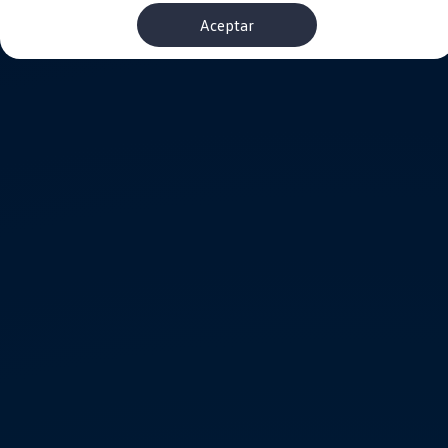
Financiación Estándar
Aceptar
Financiación para Volkswagen de ocasión
Seguros
Volkswagen 4Business
My Renting
Particulares
My Way
Financiación Estándar
Financiación para Volkswagen de ocasión
Seguros
My Renting
Conectividad
Ventajas para profesionales
Ventajas para particulares
VW Connect
Descarga de nuevas funcionalidades
Actualización de software
Car-Net
App-Connect
Clientes y posventa
Mantenimiento y reparaciones
Ventajas Servicio Oficial
Plan de mantenimiento
Baterías
Carrocería