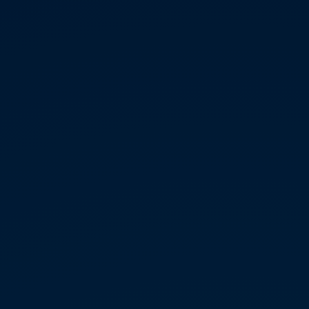
Servicio técnico para eléctricos
Asistencia y garantía
Asistencia en carretera
Garantía Volkswagen
Ventajas para profesionales
Vehículo de sustitución
Recogida y entrega del vehículo
ServicePlus
Volkswagen Long Drive
Ofertas posventa
Servicio técnico para eléctricos
Comunicados
Información sobre EA189
Reciclaje de vehículos
Retirada por seguridad de airbags Takata
Alquiler con Rent-a-Car
Accesorios Originales
Comunidad The Originals
Comunidad The Originals
Historias Originales
Concentración FurgoVolkswagen
La historia de las furgos Volkswagen
Consigue tu placa The Originals
Camper Tour