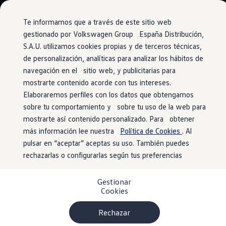
Vehículos
Modelos y configurador
Comerciales
Conoce todos los modelos
Te informamos que a través de este sitio web
Configura todos los modelos
gestionado por Volkswagen Group España Distribución,
Ver todos los modelos
S.A.U. utilizamos cookies propias y de terceros técnicas,
Ir
Ir
Ver todos los modelos
directamente
directamente
Soluciones estandarizadas
de personalización, analíticas para analizar los hábitos de
al contenido
al pie de
Campers
navegación en el sitio web, y publicitarias para
Ofertas y stock
página
mostrarte contenido acorde con tus intereses.
Ofertas para profesionales
Volkswagen nuevo en stock
Elaboraremos perfiles con los datos que obtengamos
Volkswagen de ocasión en stock
sobre tu comportamiento y sobre tu uso de la web para
Ofertas para particulares
mostrarte así contenido personalizado. Para obtener
Volkswagen nuevo en stock
Volkswagen de ocasión
más información lee nuestra
Política de Cookies
. Al
Eléctricos e híbridos
pulsar en “aceptar” aceptas su uso. También puedes
Simulador de autonomía
rechazarlas o configurarlas según tus preferencias
Simulador de carga
Simulador de ahorro
Plan Auto+
Gestionar
Ventajas para profesionales
Cookies
Ventajas para particulares
Financiación
Profesionales
Rechazar
My Leasing