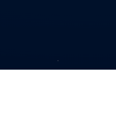
Página de inicio
Clientes y posventa
Asistencia y garantía
Conduce con confianza