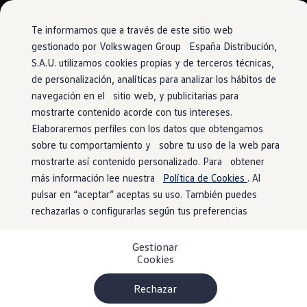
Vehículos
Modelos y configurador
Comerciales
Conoce todos los modelos
Te informamos que a través de este sitio web
Configura todos los modelos
gestionado por Volkswagen Group España Distribución,
Ver todos los modelos
S.A.U. utilizamos cookies propias y de terceros técnicas,
Ir
Ir
Ver todos los modelos
directamente
directamente
Soluciones estandarizadas
de personalización, analíticas para analizar los hábitos de
al contenido
al pie de
Campers
navegación en el sitio web, y publicitarias para
Ofertas y stock
página
mostrarte contenido acorde con tus intereses.
Ofertas para profesionales
Volkswagen nuevo en stock
Elaboraremos perfiles con los datos que obtengamos
Volkswagen de ocasión en stock
sobre tu comportamiento y sobre tu uso de la web para
Ofertas para particulares
mostrarte así contenido personalizado. Para obtener
Volkswagen nuevo en stock
Volkswagen de ocasión
más información lee nuestra
Política de Cookies
. Al
Eléctricos e híbridos
pulsar en “aceptar” aceptas su uso. También puedes
Simulador de autonomía
rechazarlas o configurarlas según tus preferencias
Simulador de carga
Simulador de ahorro
Plan Auto+
Gestionar
Ventajas para profesionales
Cookies
Ventajas para particulares
Financiación
Profesionales
Rechazar
My Leasing