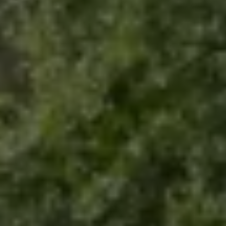
Servicio técnico para eléctricos
Asistencia y garantía
Asistencia en carretera
Garantía Volkswagen
Ventajas para profesionales
Vehículo de sustitución
Recogida y entrega del vehículo
ServicePlus
Volkswagen Long Drive
Ofertas posventa
Servicio técnico para eléctricos
Comunicados
Información sobre EA189
Reciclaje de vehículos
Retirada por seguridad de airbags Takata
Alquiler con Rent-a-Car
Accesorios Originales
Comunidad The Originals
Comunidad The Originals
Historias Originales
Concentración FurgoVolkswagen
La historia de las furgos Volkswagen
Consigue tu placa The Originals
Camper Tour