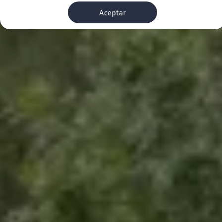
Financiación Estándar
Aceptar
Financiación para Volkswagen de ocasión
Seguros
Volkswagen 4Business
My Renting
Particulares
My Way
Financiación Estándar
Financiación para Volkswagen de ocasión
Seguros
My Renting
Conectividad
Ventajas para profesionales
Ventajas para particulares
VW Connect
Descarga de nuevas funcionalidades
Actualización de software
Car-Net
App-Connect
Clientes y posventa
Mantenimiento y reparaciones
Ventajas Servicio Oficial
Plan de mantenimiento
Baterías
Carrocería