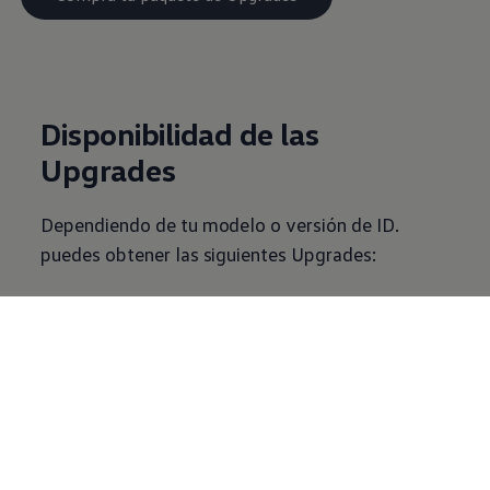
Disponibilidad de las
Upgrades
Dependiendo de tu modelo o versión de ID.
puedes obtener las siguientes Upgrades:
1-3
/
3
ID.3, ID.4, ID.5