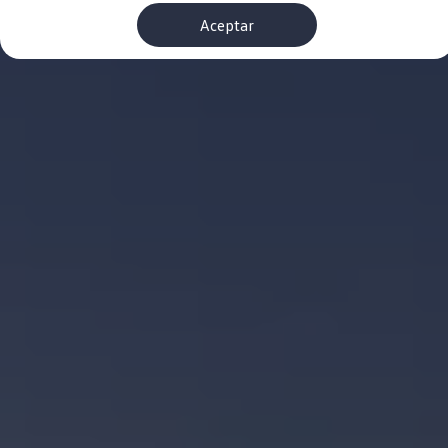
Financiación Estándar
Aceptar
Financiación para Volkswagen de ocasión
Seguros
Volkswagen 4Business
My Renting
Particulares
My Way
Financiación Estándar
Financiación para Volkswagen de ocasión
Seguros
My Renting
Conectividad
Ventajas para profesionales
Ventajas para particulares
VW Connect
Descarga de nuevas funcionalidades
Actualización de software
Car-Net
App-Connect
Clientes y posventa
Mantenimiento y reparaciones
Ventajas Servicio Oficial
Plan de mantenimiento
Baterías
Carrocería