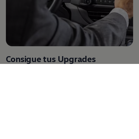
Consigue tus Upgrades
Puedes obtener tus Upgrades desde tu furgo. Mediante la
tienda
Volkswagen
Connect y en la tienda In-Car,
directamente en tu sistema infotainment.
Al comprar tus Upgrades tienes que comprobar los datos,
los detalles de pago y completar el pedido. Así, estarás listo
para disfrutar de tu nueva función la próxima vez que te
pongas en marcha con tu furgo y tengas conexión a
Internet.