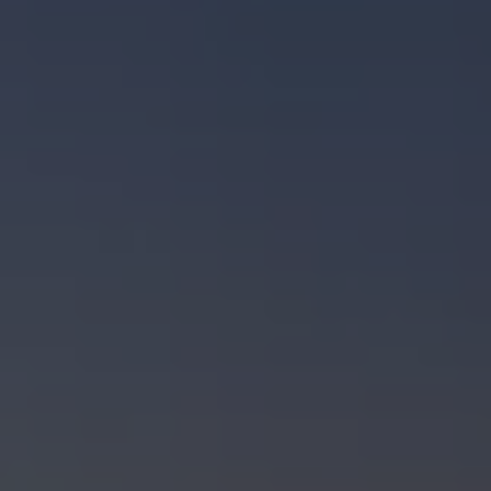
Servicio técnico para eléctricos
Asistencia y garantía
Asistencia en carretera
Garantía Volkswagen
Ventajas para profesionales
Vehículo de sustitución
Recogida y entrega del vehículo
ServicePlus
Volkswagen Long Drive
Ofertas posventa
Servicio técnico para eléctricos
Comunicados
Información sobre EA189
Reciclaje de vehículos
Retirada por seguridad de airbags Takata
Alquiler con Rent-a-Car
Accesorios Originales
Comunidad The Originals
Comunidad The Originals
Historias Originales
Concentración FurgoVolkswagen
La historia de las furgos Volkswagen
Consigue tu placa The Originals
Camper Tour