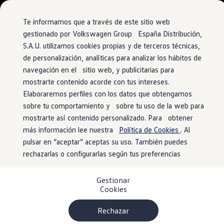
Vehículos
Modelos y configurador
Comerciales
Conoce todos los modelos
Te informamos que a través de este sitio web
Configura todos los modelos
gestionado por Volkswagen Group España Distribución,
Ver todos los modelos
S.A.U. utilizamos cookies propias y de terceros técnicas,
Ir
Ir
Ver todos los modelos
directamente
directamente
Volkswagen Carrozados
de personalización, analíticas para analizar los hábitos de
al contenido
al pie de
Campers
navegación en el sitio web, y publicitarias para
Ofertas y stock
página
mostrarte contenido acorde con tus intereses.
Ofertas para profesionales
Volkswagen nuevo en stock
Elaboraremos perfiles con los datos que obtengamos
Volkswagen de ocasión en stock
sobre tu comportamiento y sobre tu uso de la web para
Ofertas para particulares
mostrarte así contenido personalizado. Para obtener
Volkswagen nuevo en stock
Volkswagen de ocasión
más información lee nuestra
Política de Cookies
. Al
Eléctricos e híbridos
pulsar en “aceptar” aceptas su uso. También puedes
Simulador de autonomía
rechazarlas o configurarlas según tus preferencias
Simulador de carga
Simulador de ahorro
Plan Auto+
Gestionar
Ventajas para profesionales
Cookies
Ventajas para particulares
Financiación
Profesionales
Rechazar
My Leasing