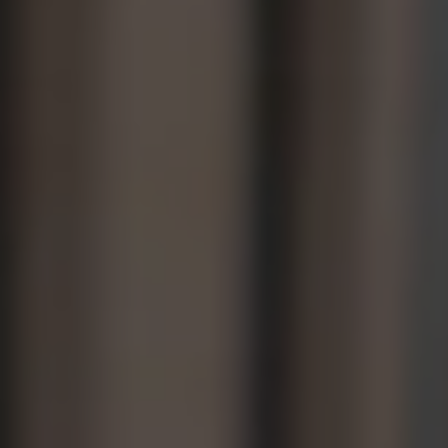
Servicio técnico para eléctricos
Asistencia y garantía
Asistencia en carretera
Garantía Volkswagen
Ventajas para profesionales
Vehículo de sustitución
Recogida y entrega del vehículo
ServicePlus
Volkswagen Long Drive
Ofertas posventa
Servicio técnico para eléctricos
Comunicados
Información sobre EA189
Reciclaje de vehículos
Retirada por seguridad de airbags Takata
Alquiler con Rent-a-Car
Accesorios Originales
Comunidad The Originals
Comunidad The Originals
Historias Originales
Concentración FurgoVolkswagen
La historia de las furgos Volkswagen
Consigue tu placa The Originals
Camper Tour