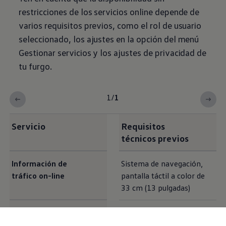
restricciones de los servicios online depende de
varios requisitos previos, como el rol de usuario
seleccionado, los ajustes en la opción del menú
Gestionar servicios y los ajustes de privacidad de
tu furgo.
1
/
1
Servicio
Requisitos
técnicos previos
Información de
Sistema de navegación,
tráfico on-line
pantalla táctil a color de
33 cm (13 pulgadas)
Cálculo de rutas on-
Sistema de navegación,
line
pantalla táctil a color de