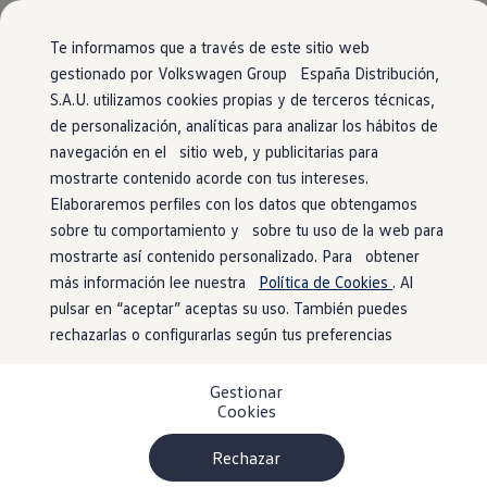
Vehículos
Modelos y configurador
Comerciales
Conoce todos los modelos
Te informamos que a través de este sitio web
Configura todos los modelos
gestionado por Volkswagen Group España Distribución,
Ver todos los modelos
S.A.U. utilizamos cookies propias y de terceros técnicas,
Ir
Ir
Ver todos los modelos
directamente
directamente
Volkswagen Carrozados
de personalización, analíticas para analizar los hábitos de
al contenido
al pie de
Campers
navegación en el sitio web, y publicitarias para
Ofertas y stock
página
mostrarte contenido acorde con tus intereses.
Ofertas para profesionales
Volkswagen nuevo en stock
Elaboraremos perfiles con los datos que obtengamos
Volkswagen de ocasión en stock
sobre tu comportamiento y sobre tu uso de la web para
Ofertas para particulares
mostrarte así contenido personalizado. Para obtener
Volkswagen nuevo en stock
Volkswagen de ocasión
más información lee nuestra
Política de Cookies
. Al
Eléctricos e híbridos
pulsar en “aceptar” aceptas su uso. También puedes
Simulador de autonomía
rechazarlas o configurarlas según tus preferencias
Simulador de carga
Simulador de ahorro
Plan Auto+
Gestionar
Ventajas para profesionales
Cookies
Ventajas para particulares
Financiación
Profesionales
Rechazar
My Leasing