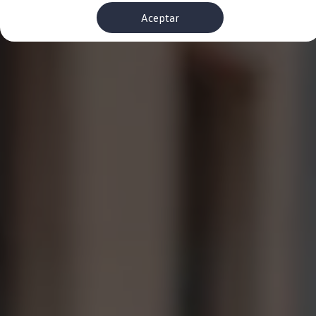
Financiación Estándar
Aceptar
Financiación para Volkswagen de ocasión
Seguros
Volkswagen 4Business
My Renting
Particulares
My Way
Financiación Estándar
Financiación para Volkswagen de ocasión
Seguros
My Renting
Conectividad
Ventajas para profesionales
Ventajas para particulares
VW Connect
Descarga de nuevas funcionalidades
Actualización de software
Car-Net
App-Connect
Clientes y posventa
Mantenimiento y reparaciones
Ventajas Servicio Oficial
Plan de mantenimiento
Baterías
Carrocería