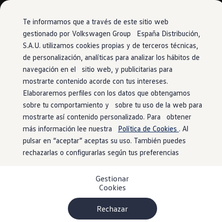
Modelos y configurador
Conoce todos los modelos
Te informamos que a través de este sitio web
Configura todos los modelos
gestionado por Volkswagen Group España Distribución,
Ver todos los modelos
S.A.U. utilizamos cookies propias y de terceros técnicas,
Ir
Ir
Ver todos los modelos
directamente
directamente
Soluciones estandarizadas
de personalización, analíticas para analizar los hábitos de
al contenido
al pie de
Campers
navegación en el sitio web, y publicitarias para
Ofertas y stock
página
mostrarte contenido acorde con tus intereses.
Ofertas para profesionales
Volkswagen nuevo en stock
Elaboraremos perfiles con los datos que obtengamos
Volkswagen de ocasión en stock
sobre tu comportamiento y sobre tu uso de la web para
Ofertas para particulares
mostrarte así contenido personalizado. Para obtener
Volkswagen nuevo en stock
Volkswagen de ocasión
más información lee nuestra
Política de Cookies
. Al
Eléctricos e híbridos
pulsar en “aceptar” aceptas su uso. También puedes
Simulador de autonomía
rechazarlas o configurarlas según tus preferencias
Simulador de carga
Simulador de ahorro
Plan Auto+
Gestionar
Ventajas para profesionales
Cookies
Ventajas para particulares
Financiación
Profesionales
Rechazar
My Leasing