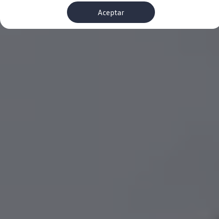
Financiación Estándar
Aceptar
Financiación para Volkswagen de ocasión
Seguros
Volkswagen 4Business
My Renting
Particulares
My Way
Financiación Estándar
Financiación para Volkswagen de ocasión
Seguros
My Renting
Conectividad
Ventajas para profesionales
Ventajas para particulares
VW Connect
Descarga de nuevas funcionalidades
Actualización de software
Car-Net
App-Connect
Clientes y posventa
Mantenimiento y reparaciones
Ventajas Servicio Oficial
Plan de mantenimiento
Baterías
Carrocería