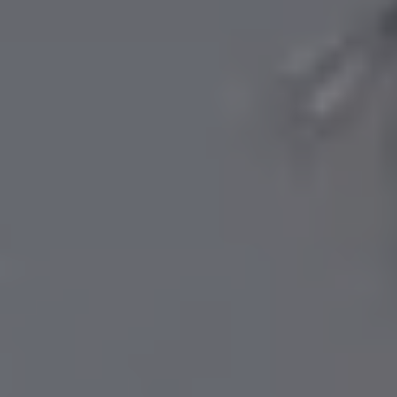
Servicio técnico para eléctricos
Asistencia y garantía
Asistencia en carretera
Garantía Volkswagen
Ventajas para profesionales
Vehículo de sustitución
Recogida y entrega del vehículo
ServicePlus
Volkswagen Long Drive
Ofertas posventa
Servicio técnico para eléctricos
Comunicados
Información sobre EA189
Reciclaje de vehículos
Retirada por seguridad de airbags Takata
Alquiler con Rent-a-Car
Accesorios Originales
Comunidad The Originals
Comunidad The Originals
Historias Originales
Concentración FurgoVolkswagen
La historia de las furgos Volkswagen
Consigue tu placa The Originals
Camper Tour