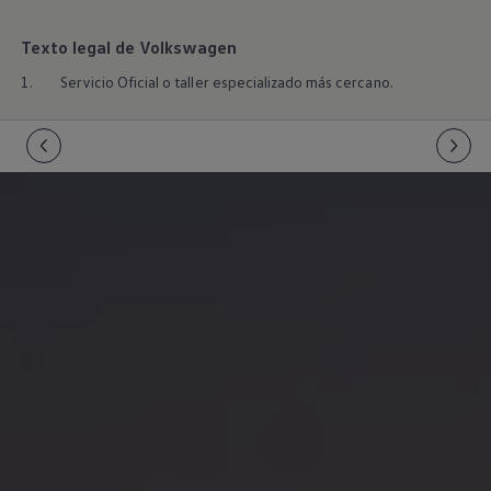
Servicio técnico para eléctricos
Asistencia y garantía
Texto legal de Volkswagen
Asistencia en carretera
Garantía Volkswagen
1.
Servicio Oficial o taller especializado más cercano.
Ventajas para profesionales
Vehículo de sustitución
Recogida y entrega del vehículo
ServicePlus
Volkswagen Long Drive
Ofertas posventa
Servicio técnico para eléctricos
Comunicados
Información sobre EA189
Reciclaje de vehículos
Retirada por seguridad de airbags Takata
Alquiler con Rent-a-Car
Accesorios Originales
Comunidad The Originals
Comunidad The Originals
Historias Originales
Concentración FurgoVolkswagen
La historia de las furgos Volkswagen
Consigue tu placa The Originals
Camper Tour