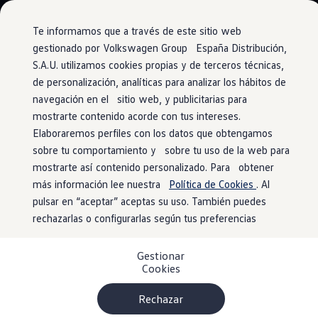
Vehículos
Modelos y configurador
Comerciales
Conoce todos los modelos
Te informamos que a través de este sitio web
Configura todos los modelos
gestionado por Volkswagen Group España Distribución,
Ver todos los modelos
S.A.U. utilizamos cookies propias y de terceros técnicas,
Ir
Ir
Ver todos los modelos
directamente
directamente
Volkswagen Carrozados
de personalización, analíticas para analizar los hábitos de
al contenido
al pie de
Campers
navegación en el sitio web, y publicitarias para
Ofertas y stock
página
mostrarte contenido acorde con tus intereses.
Ofertas para profesionales
Si mi furgo no puede
Volkswagen nuevo en stock
Elaboraremos perfiles con los datos que obtengamos
Volkswagen de ocasión en stock
sobre tu comportamiento y sobre tu uso de la web para
Ofertas para particulares
repararse en el lugar
mostrarte así contenido personalizado. Para obtener
Volkswagen nuevo en stock
Volkswagen de ocasión
más información lee nuestra
Política de Cookies
. Al
del accidente, ¿el
Eléctricos e híbridos
pulsar en “aceptar” aceptas su uso. También puedes
Simulador de autonomía
rechazarlas o configurarlas según tus preferencias
Simulador de carga
servicio de asistencia
Simulador de ahorro
Plan Auto+
Gestionar
Ventajas para profesionales
en carretera incluye el
Cookies
Ventajas para particulares
Financiación
traslado al taller?
Profesionales
Rechazar
My Leasing