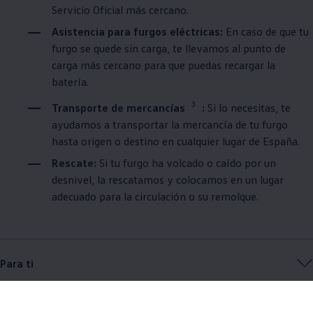
Servicio Oficial más cercano⁠.
Asistencia para furgos eléctricas:
En caso de que tu
furgo se quede sin carga, te llevamos al punto de
carga más cercano para que puedas recargar la
batería.
3
Transporte de mercancías
:
Si lo necesitas, te
ayudamos a transportar la mercancía de tu furgo
hasta origen o destino en cualquier lugar de España⁠.
Rescate:
Si tu furgo ha volcado o caído por un
desnivel, la rescatamos y colocamos en un lugar
adecuado para la circulación o su remolque⁠.
Para ti