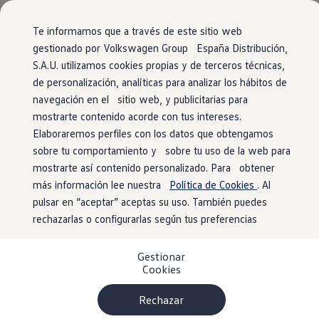
Vehículos
Modelos y configurador
Comerciales
Conoce todos los modelos
Te informamos que a través de este sitio web
Configura todos los modelos
gestionado por Volkswagen Group España Distribución,
Ver todos los modelos
S.A.U. utilizamos cookies propias y de terceros técnicas,
Ir
Ir
Ver todos los modelos
directamente
directamente
Volkswagen Carrozados
de personalización, analíticas para analizar los hábitos de
al contenido
al pie de
Campers
navegación en el sitio web, y publicitarias para
Ofertas y stock
página
mostrarte contenido acorde con tus intereses.
Ofertas para profesionales
Volkswagen nuevo en stock
Elaboraremos perfiles con los datos que obtengamos
Volkswagen de ocasión en stock
sobre tu comportamiento y sobre tu uso de la web para
Ofertas para particulares
mostrarte así contenido personalizado. Para obtener
Volkswagen nuevo en stock
Volkswagen de ocasión
más información lee nuestra
Política de Cookies
. Al
Eléctricos e híbridos
pulsar en “aceptar” aceptas su uso. También puedes
Simulador de autonomía
rechazarlas o configurarlas según tus preferencias
Simulador de carga
Simulador de ahorro
Plan Auto+
Gestionar
Ventajas para profesionales
Cookies
Ventajas para particulares
Financiación
Profesionales
Rechazar
My Leasing