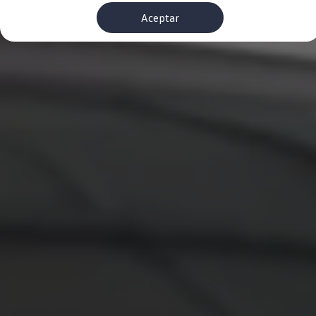
Financiación Estándar
Aceptar
Financiación para Volkswagen de ocasión
Seguros
Volkswagen 4Business
My Renting
Particulares
My Way
Financiación Estándar
Financiación para Volkswagen de ocasión
Seguros
My Renting
Conectividad
Ventajas para profesionales
Ventajas para particulares
VW Connect
Descarga de nuevas funcionalidades
Actualización de software
Car-Net
App-Connect
Clientes y posventa
Mantenimiento y reparaciones
Ventajas Servicio Oficial
Plan de mantenimiento
Baterías
Carrocería