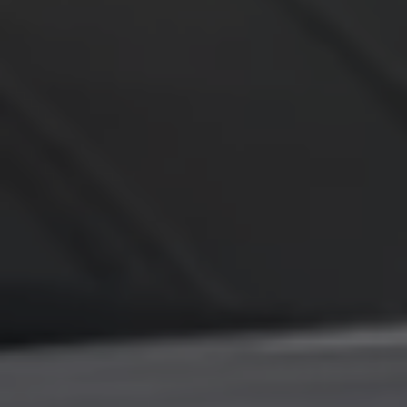
Servicio técnico para eléctricos
Asistencia y garantía
Asistencia en carretera
Garantía Volkswagen
Ventajas para profesionales
Vehículo de sustitución
Recogida y entrega del vehículo
ServicePlus
Volkswagen Long Drive
Ofertas posventa
Servicio técnico para eléctricos
Comunicados
Información sobre EA189
Reciclaje de vehículos
Retirada por seguridad de airbags Takata
Alquiler con Rent-a-Car
Accesorios Originales
Comunidad The Originals
Comunidad The Originals
Historias Originales
Concentración FurgoVolkswagen
La historia de las furgos Volkswagen
Consigue tu placa The Originals
Camper Tour