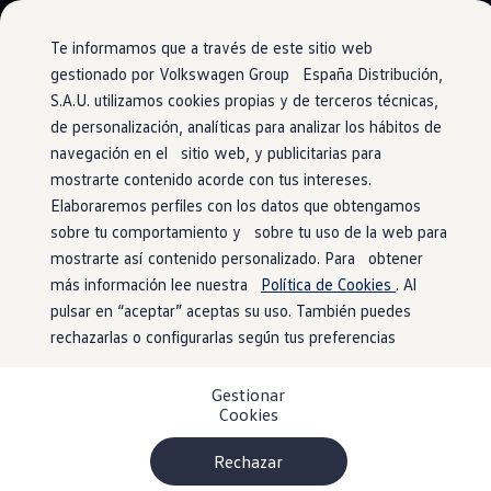
Vehículos
Modelos y configurador
Comerciales
Conoce todos los modelos
Te informamos que a través de este sitio web
Configura todos los modelos
gestionado por Volkswagen Group España Distribución,
Ver todos los modelos
S.A.U. utilizamos cookies propias y de terceros técnicas,
Ir
Ir
Ver todos los modelos
directamente
directamente
Soluciones estandarizadas
de personalización, analíticas para analizar los hábitos de
Ventajas Approved
al contenido
al pie de
Campers
navegación en el sitio web, y publicitarias para
Ofertas y stock
página
mostrarte contenido acorde con tus intereses.
Ofertas para profesionales
Garantía europea
Volkswagen nuevo en stock
Elaboraremos perfiles con los datos que obtengamos
Volkswagen de ocasión en stock
sobre tu comportamiento y sobre tu uso de la web para
Ofertas para particulares
de
hasta 24 meses
mostrarte así contenido personalizado. Para obtener
Volkswagen nuevo en stock
Volkswagen de ocasión
más información lee nuestra
Política de Cookies
. Al
Eléctricos e híbridos
pulsar en “aceptar” aceptas su uso. También puedes
Simulador de autonomía
Los vehículos
Volkswagen
certificados
rechazarlas o configurarlas según tus preferencias
Simulador de carga
por
Volkswagen
Approved ofrecen la tranquilidad de contar
Simulador de ahorro
con una amplia garantía que cubre los costes de reparación
Plan Auto+
Gestionar
Ventajas para profesionales
en los Servicios Oficiales del Grupo
Volkswagen
en toda
Cookies
Ventajas para particulares
Europa. Esto significa que, independientemente de la
Financiación
ubicación, los propietarios de los vehículos
Profesionales
Rechazar
My Leasing
Volkswagen
certificados por
Volkswagen
Approved pueden