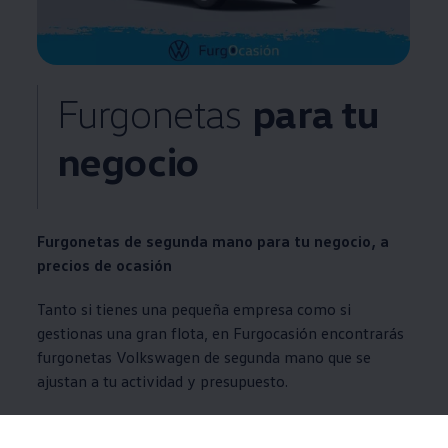
Furgonetas
para tu
negocio
Furgonetas de segunda mano para tu negocio, a
precios de ocasión
Tanto si tienes una pequeña empresa como si
gestionas una gran flota, en Furgocasión encontrarás
furgonetas
Volkswagen
de segunda mano que se
ajustan a tu actividad y presupuesto.
Furgonetas y vehículos
comerciales
de