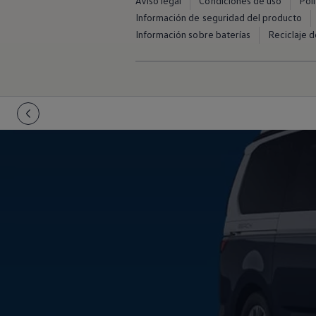
Aviso legal
Condiciones de uso
Pol
Financiación Estándar
Información de seguridad del producto
Financiación para Volkswagen de ocasión
Seguros
Información sobre baterías
Reciclaje d
Volkswagen 4Business
My Renting
Particulares
My Way
Financiación Estándar
Financiación para Volkswagen de ocasión
Seguros
My Renting
Conectividad
Ventajas para profesionales
Ventajas para particulares
VW Connect
Descarga de nuevas funcionalidades
Actualización de software
Car-Net
App-Connect
Clientes y posventa
Mantenimiento y reparaciones
Ventajas Servicio Oficial
Plan de mantenimiento
Baterías
Carrocería