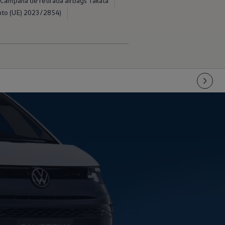
Campaña de retirada airbags Takata
nto (UE) 2023/2854)