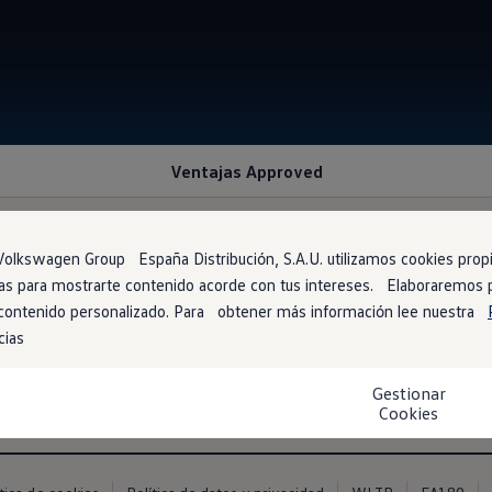
Ventajas Approved
mpra de tu vehículo
olkswagen Group España Distribución, S.A.U. utilizamos cookies propia
arias para mostrarte contenido acorde con tus intereses. Elaboraremos
 contenido personalizado. Para obtener más información lee nuestra
lo de ocasión! Esta es una oportunidad única para obtener el mejo
cias
ores tarifas en el mercado.
Gestionar
Cookies