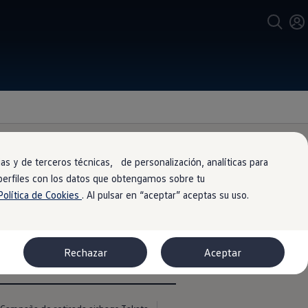
s y de terceros técnicas, de personalización, analíticas para
 perfiles con los datos que obtengamos sobre tu
Política de Cookies
. Al pulsar en “aceptar” aceptas su uso.
r valor por tu vehículo. Nuestra
Rechazar
Aceptar