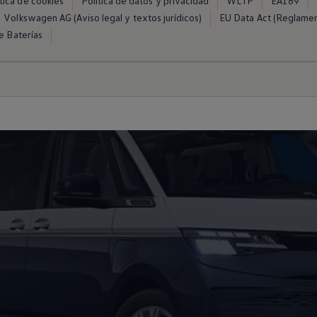
ítica de cookies
Política de datos y privacidad
WLTP
EA189
Volkswagen AG (Aviso legal y textos jurídicos)
EU Data Act (Reglame
e Baterías