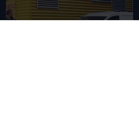
Conduce un
Volkswagen
eléctrico o híbrido de ocasión