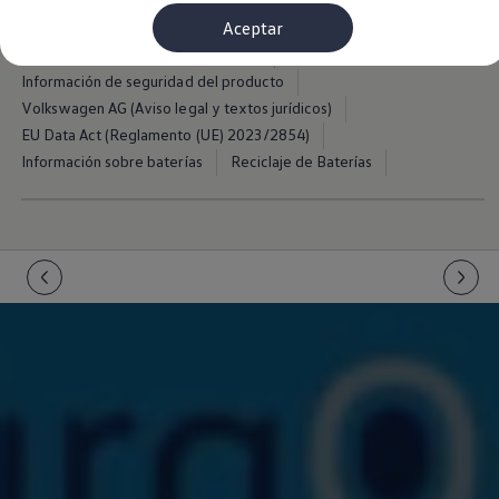
Aviso legal
Condiciones de uso
Política de cookies
Financiación Estándar
Aceptar
Política de datos y privacidad
WLTP
EA189
Financiación para Volkswagen de ocasión
Seguros
Campaña de retirada airbags Takata
Volkswagen 4Business
Información de seguridad del producto
My Renting
Volkswagen AG (Aviso legal y textos jurídicos)
Particulares
My Way
EU Data Act (Reglamento (UE) 2023/2854)
Financiación Estándar
Información sobre baterías
Reciclaje de Baterías
Financiación para Volkswagen de ocasión
Seguros
My Renting
Conectividad
Ventajas para profesionales
Ventajas para particulares
VW Connect
Descarga de nuevas funcionalidades
Actualización de software
Car-Net
App-Connect
Clientes y posventa
Mantenimiento y reparaciones
Ventajas Servicio Oficial
Plan de mantenimiento
Baterías
Carrocería