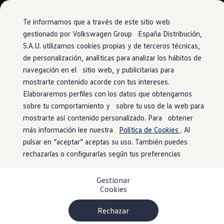
Vehículos
Modelos y configurador
Comerciales
Conoce todos los modelos
Te informamos que a través de este sitio web
Configura todos los modelos
gestionado por Volkswagen Group España Distribución,
Ver todos los modelos
S.A.U. utilizamos cookies propias y de terceros técnicas,
Ir
Ir
Ver todos los modelos
directamente
directamente
Volkswagen Carrozados
de personalización, analíticas para analizar los hábitos de
Ventajas Approved
al contenido
al pie de
Campers
navegación en el sitio web, y publicitarias para
Ofertas y stock
página
mostrarte contenido acorde con tus intereses.
Ofertas para profesionales
Revisión de
126 puntos
Volkswagen nuevo en stock
Elaboraremos perfiles con los datos que obtengamos
Volkswagen de ocasión en stock
sobre tu comportamiento y sobre tu uso de la web para
Ofertas para particulares
mostrarte así contenido personalizado. Para obtener
Volkswagen nuevo en stock
En
Volkswagen
Approved verificamos de manera
Volkswagen de ocasión
más información lee nuestra
Política de Cookies
. Al
exhaustiva los vehículos de ocasión
Volkswagen
, tanto en
Eléctricos e híbridos
pulsar en “aceptar” aceptas su uso. También puedes
Simulador de autonomía
su interior como en su exterior. No solo eso, también los
rechazarlas o configurarlas según tus preferencias
Simulador de carga
preparamos con la máxima profesionalidad para ofrecerte
Simulador de ahorro
la mayor fiabilidad posible.
Plan Auto+
Gestionar
Ventajas para profesionales
Cookies
Ventajas para particulares
Financiación
Profesionales
Rechazar
My Leasing