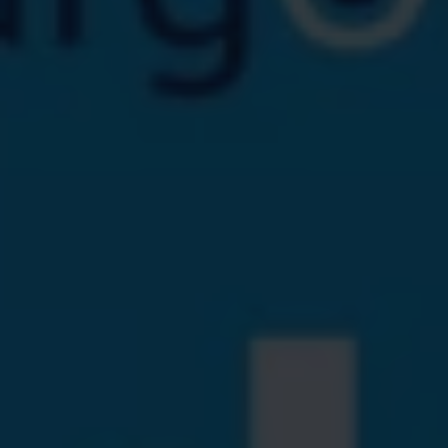
Servicio técnico para eléctricos
Asistencia y garantía
Asistencia en carretera
Garantía Volkswagen
Ventajas para profesionales
Vehículo de sustitución
Recogida y entrega del vehículo
ServicePlus
Volkswagen Long Drive
Ofertas posventa
Servicio técnico para eléctricos
Comunicados
Información sobre EA189
Reciclaje de vehículos
Retirada por seguridad de airbags Takata
Alquiler con Rent-a-Car
Accesorios Originales
Comunidad The Originals
Comunidad The Originals
Historias Originales
Concentración FurgoVolkswagen
La historia de las furgos Volkswagen
Consigue tu placa The Originals
Camper Tour