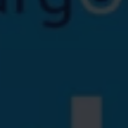
Servicio técnico para eléctricos
Asistencia y garantía
Asistencia en carretera
Garantía Volkswagen
Ventajas para profesionales
Vehículo de sustitución
Recogida y entrega del vehículo
ServicePlus
Volkswagen Long Drive
Ofertas posventa
Servicio técnico para eléctricos
Comunicados
Información sobre EA189
Reciclaje de vehículos
Retirada por seguridad de airbags Takata
Alquiler con Rent-a-Car
Accesorios Originales
Comunidad The Originals
Comunidad The Originals
Historias Originales
Concentración FurgoVolkswagen
La historia de las furgos Volkswagen
Consigue tu placa The Originals
Camper Tour