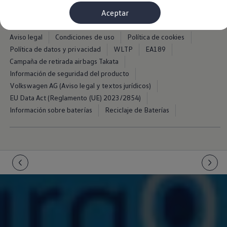
Financiación Estándar
Aceptar
Financiación para Volkswagen de ocasión
Seguros
Volkswagen 4Business
Aviso legal
Condiciones de uso
Política de cookies
My Renting
Política de datos y privacidad
WLTP
EA189
Particulares
My Way
Campaña de retirada airbags Takata
Financiación Estándar
Información de seguridad del producto
Financiación para Volkswagen de ocasión
Volkswagen AG (Aviso legal y textos jurídicos)
Seguros
My Renting
EU Data Act (Reglamento (UE) 2023/2854)
Conectividad
Información sobre baterías
Reciclaje de Baterías
Ventajas para profesionales
Ventajas para particulares
VW Connect
Descarga de nuevas funcionalidades
Actualización de software
Car-Net
App-Connect
Clientes y posventa
Mantenimiento y reparaciones
Ventajas Servicio Oficial
Plan de mantenimiento
Baterías
Carrocería