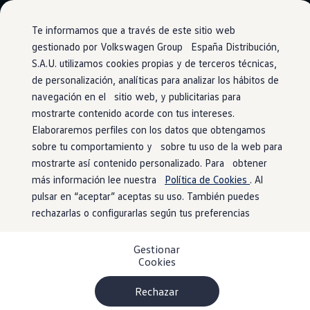
Vehículos
Modelos y configurador
Comerciales
Conoce todos los modelos
Te informamos que a través de este sitio web
Configura todos los modelos
gestionado por Volkswagen Group España Distribución,
Ver todos los modelos
S.A.U. utilizamos cookies propias y de terceros técnicas,
Ir
Ir
Ver todos los modelos
directamente
directamente
Soluciones estandarizadas
de personalización, analíticas para analizar los hábitos de
Ventajas Approved
al contenido
al pie de
Campers
navegación en el sitio web, y publicitarias para
Ofertas y stock
página
mostrarte contenido acorde con tus intereses.
Ofertas para profesionales
Opción de cambio o
Volkswagen nuevo en stock
Elaboraremos perfiles con los datos que obtengamos
Volkswagen de ocasión en stock
sobre tu comportamiento y sobre tu uso de la web para
Ofertas para particulares
devolución
a los
mostrarte así contenido personalizado. Para obtener
Volkswagen nuevo en stock
Volkswagen de ocasión
más información lee nuestra
Política de Cookies
. Al
1.000km o 15 días
Eléctricos e híbridos
pulsar en “aceptar” aceptas su uso. También puedes
Simulador de autonomía
rechazarlas o configurarlas según tus preferencias
Simulador de carga
Simulador de ahorro
Si tu satisfacción no es total, podrás cambiar tu nuevo
Plan Auto+
Gestionar
Ventajas para profesionales
vehículo de ocasión
Volkswagen
siempre que no haya
Cookies
Ventajas para particulares
circulado más de 1.000km o hayan pasado 15 días desde la
Financiación
fecha de entrega. Lo que nos interesa es tu confianza.
Profesionales
Rechazar
My Leasing