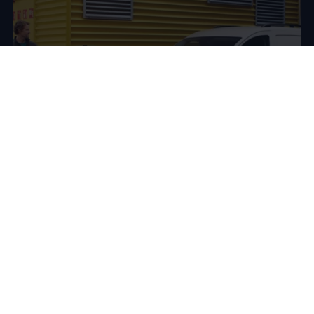
Conduce un
Volkswagen
eléctrico o híbrido de ocasión