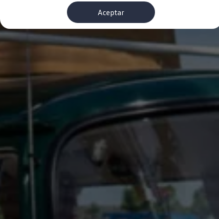
Financiación Estándar
Aceptar
Financiación para Volkswagen de ocasión
Seguros
Volkswagen 4Business
My Renting
Particulares
My Way
Financiación Estándar
Financiación para Volkswagen de ocasión
Seguros
My Renting
Conectividad
Ventajas para profesionales
Ventajas para particulares
VW Connect
Descarga de nuevas funcionalidades
Actualización de software
Car-Net
App-Connect
Clientes y posventa
Mantenimiento y reparaciones
Ventajas Servicio Oficial
Plan de mantenimiento
Baterías
Carrocería