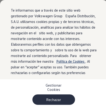
Vehículos
Modelos y configurador
Comerciales
Conoce todos los modelos
Te informamos que a través de este sitio web
Configura todos los modelos
gestionado por Volkswagen Group España Distribución,
Ver todos los modelos
S.A.U. utilizamos cookies propias y de terceros técnicas,
Ir
Ir
Ver todos los modelos
directamente
directamente
Soluciones estandarizadas
de personalización, analíticas para analizar los hábitos de
al contenido
al pie de
Campers
navegación en el sitio web, y publicitarias para
Ofertas y stock
página
mostrarte contenido acorde con tus intereses.
Ofertas para profesionales
Volkswagen nuevo en stock
Elaboraremos perfiles con los datos que obtengamos
Volkswagen de ocasión en stock
sobre tu comportamiento y sobre tu uso de la web para
Ofertas para particulares
mostrarte así contenido personalizado. Para obtener
Volkswagen nuevo en stock
Volkswagen de ocasión
más información lee nuestra
Política de Cookies
. Al
Eléctricos e híbridos
pulsar en “aceptar” aceptas su uso. También puedes
Simulador de autonomía
rechazarlas o configurarlas según tus preferencias
Simulador de carga
Simulador de ahorro
Plan Auto+
Gestionar
Ventajas para profesionales
Cookies
Ventajas para particulares
Financiación
Profesionales
Rechazar
My Leasing