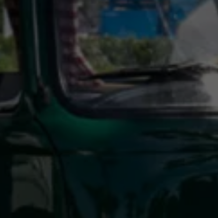
Servicio técnico para eléctricos
Asistencia y garantía
Asistencia en carretera
Garantía Volkswagen
Ventajas para profesionales
Vehículo de sustitución
Recogida y entrega del vehículo
ServicePlus
Volkswagen Long Drive
Ofertas posventa
Servicio técnico para eléctricos
Comunicados
Información sobre EA189
Reciclaje de vehículos
Retirada por seguridad de airbags Takata
Alquiler con Rent-a-Car
Accesorios Originales
Comunidad The Originals
Comunidad The Originals
Historias Originales
Concentración FurgoVolkswagen
La historia de las furgos Volkswagen
Consigue tu placa The Originals
Camper Tour