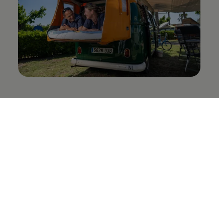
La hermana mayor de la
familia
Ya han pasado 20 años desde que la tenemos.
Incluso nos hemos casado con ella. No viajamos
tanto como quisiéramos, pero la cuidamos
mucho. Es parte de la familia, nuestro hijo
incluso la llama su “hermana mayor”.