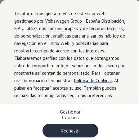
Vehículos
Modelos y configurador
Comerciales
Conoce todos los modelos
Te informamos que a través de este sitio web
Configura todos los modelos
gestionado por Volkswagen Group España Distribución,
Ver todos los modelos
Vista general
Acabados
Motores
Exterior
Interior
Equi
S.A.U. utilizamos cookies propias y de terceros técnicas,
Ir
Ir
Ver todos los modelos
directamente
directamente
Soluciones estandarizadas
de personalización, analíticas para analizar los hábitos de
al contenido
al pie de
Campers
navegación en el sitio web, y publicitarias para
Nuevo e-Caravelle
Modificar filtros
Ofertas y stock
página
4
acabados
mostrarte contenido acorde con tus intereses.
Ofertas para profesionales
Volkswagen nuevo en stock
Elaboraremos perfiles con los datos que obtengamos
Volkswagen de ocasión en stock
sobre tu comportamiento y sobre tu uso de la web para
Ofertas para particulares
mostrarte así contenido personalizado. Para obtener
Volkswagen nuevo en stock
Volkswagen de ocasión
más información lee nuestra
Política de Cookies
. Al
Eléctricos e híbridos
pulsar en “aceptar” aceptas su uso. También puedes
Caravelle Batalla Corta
Ca
Simulador de autonomía
rechazarlas o configurarlas según tus preferencias
Simulador de carga
Simulador de ahorro
BATERÍAS (1 disponible)
BAT
e
Plan Auto+
Eléctrico
electric 1-gear
Gestionar
Ventajas para profesionales
Cookies
Ventajas para particulares
e
-
C
a
r
a
v
e
l
l
Más para explorar
Financiación
Profesionales
Rechazar
My Leasing