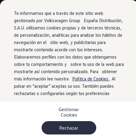
Modelos y configurador
Conoce todos los modelos
Te informamos que a través de este sitio web
Configura todos los modelos
gestionado por Volkswagen Group España Distribución,
Ver todos los modelos
S.A.U. utilizamos cookies propias y de terceros técnicas,
Ir
Ir
Ver todos los modelos
directamente
directamente
Soluciones estandarizadas
de personalización, analíticas para analizar los hábitos de
Servicios VW Connect
al contenido
al pie de
Campers
navegación en el sitio web, y publicitarias para
Ofertas y stock
página
mostrarte contenido acorde con tus intereses.
Ofertas para profesionales
Volkswagen nuevo en stock
Elaboraremos perfiles con los datos que obtengamos
Volkswagen de ocasión en stock
sobre tu comportamiento y sobre tu uso de la web para
Regístrate solo una vez
Ofertas para particulares
mostrarte así contenido personalizado. Para obtener
Volkswagen nuevo en stock
Volkswagen de ocasión
más información lee nuestra
Política de Cookies
. Al
para
beneficiarte de
Eléctricos e híbridos
pulsar en “aceptar” aceptas su uso. También puedes
Simulador de autonomía
rechazarlas o configurarlas según tus preferencias
muchas maneras
Simulador de carga
Simulador de ahorro
Plan Auto+
Gestionar
Ventajas para profesionales
Cookies
Todo héroe tiene sus ayudantes. Y con los servicios de We
Ventajas para particulares
Financiación
Connect a través de la aplicación
Volkswagen
, tú tendrás un
Profesionales
Rechazar
montón de ellos. Descubre qué servicios se adaptan mejor a
My Leasing