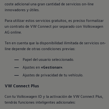
Servicio técnico para eléctricos
coste adicional una gran cantidad de servicios on-line
Asistencia y garantía
innovadores y útiles.
Asistencia en carretera
Garantía Volkswagen
Ventajas para profesionales
Para utilizar estos servicios gratuitos, es preciso formalizar
Vehículo de sustitución
un contrato de VW Connect por separado con
Volkswagen
Recogida y entrega del vehículo
AG online.
ServicePlus
Volkswagen Long Drive
Ofertas posventa
Ten en cuenta que la disponibilidad ilimitada de servicios on-
Servicio técnico para eléctricos
line depende de otras condiciones previas:
Comunicados
Información sobre EA189
Papel del usuario seleccionado.
Reciclaje de vehículos
Retirada por seguridad de airbags Takata
Ajustes en
«Gestionar»
.
Alquiler con Rent-a-Car
Accesorios Originales
Ajustes de privacidad de tu vehículo.
Comunidad The Originals
Comunidad The Originals
VW Connect Plus
Historias Originales
Concentración FurgoVolkswagen
La historia de las furgos Volkswagen
Con tu
Volkswagen
ID y la activación de VW Connect Plus,
Consigue tu placa The Originals
tendrás funciones inteligentes adicionales:
Camper Tour