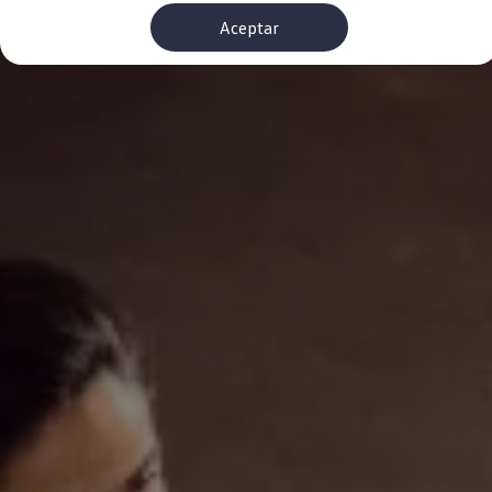
Financiación Estándar
Aceptar
Financiación para Volkswagen de ocasión
Seguros
Volkswagen 4Business
My Renting
Particulares
My Way
Financiación Estándar
Financiación para Volkswagen de ocasión
Seguros
My Renting
Conectividad
Ventajas para profesionales
Ventajas para particulares
VW Connect
Descarga de nuevas funcionalidades
Actualización de software
Car-Net
App-Connect
Clientes y posventa
Mantenimiento y reparaciones
Ventajas Servicio Oficial
Plan de mantenimiento
Baterías
Carrocería