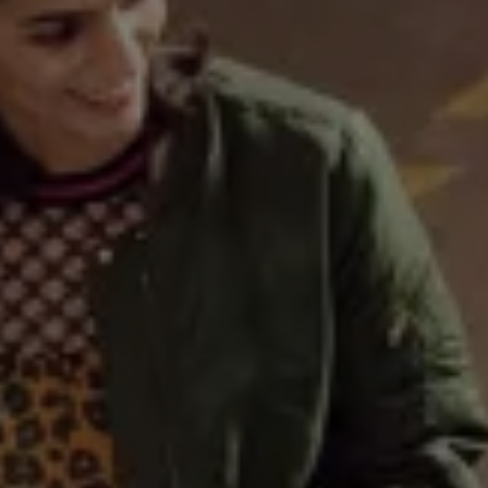
Servicio técnico para eléctricos
Asistencia y garantía
Asistencia en carretera
Garantía Volkswagen
Ventajas para profesionales
Vehículo de sustitución
Recogida y entrega del vehículo
ServicePlus
Volkswagen Long Drive
Ofertas posventa
Servicio técnico para eléctricos
Comunicados
Información sobre EA189
Reciclaje de vehículos
Retirada por seguridad de airbags Takata
Alquiler con Rent-a-Car
Accesorios Originales
Comunidad The Originals
Comunidad The Originals
Historias Originales
Concentración FurgoVolkswagen
La historia de las furgos Volkswagen
Consigue tu placa The Originals
Camper Tour