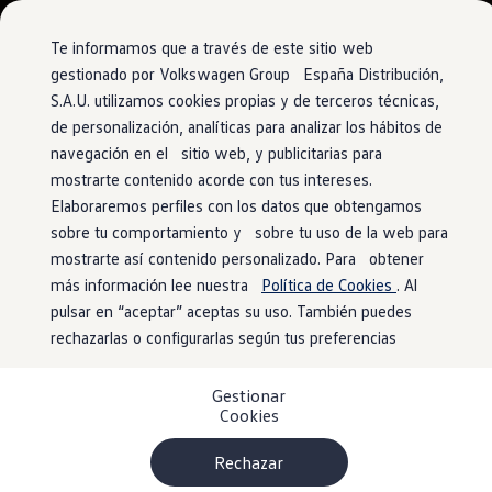
Vehículos
Modelos y configurador
Comerciales
Conoce todos los modelos
Te informamos que a través de este sitio web
Configura todos los modelos
gestionado por Volkswagen Group España Distribución,
Ver todos los modelos
S.A.U. utilizamos cookies propias y de terceros técnicas,
Ir
Ir
Ver todos los modelos
directamente
directamente
Soluciones estandarizadas
de personalización, analíticas para analizar los hábitos de
al contenido
al pie de
Campers
navegación en el sitio web, y publicitarias para
Ofertas y stock
página
mostrarte contenido acorde con tus intereses.
Ofertas para profesionales
Volkswagen nuevo en stock
Elaboraremos perfiles con los datos que obtengamos
Volkswagen de ocasión en stock
sobre tu comportamiento y sobre tu uso de la web para
Ofertas para particulares
mostrarte así contenido personalizado. Para obtener
Volkswagen nuevo en stock
Volkswagen de ocasión
más información lee nuestra
Política de Cookies
. Al
Eléctricos e híbridos
pulsar en “aceptar” aceptas su uso. También puedes
Simulador de autonomía
rechazarlas o configurarlas según tus preferencias
Simulador de carga
Simulador de ahorro
Plan Auto+
Gestionar
Ventajas para profesionales
Cookies
Ventajas para particulares
Financiación
Profesionales
Rechazar
My Leasing