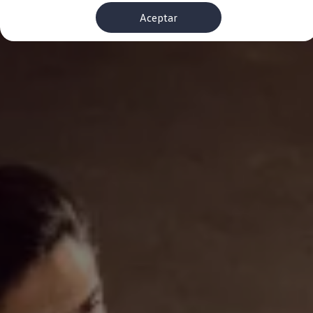
Financiación Estándar
Aceptar
Financiación para Volkswagen de ocasión
Seguros
Volkswagen 4Business
My Renting
Particulares
My Way
Financiación Estándar
Financiación para Volkswagen de ocasión
Seguros
My Renting
Conectividad
Ventajas para profesionales
Ventajas para particulares
VW Connect
Descarga de nuevas funcionalidades
Actualización de software
Car-Net
App-Connect
Clientes y posventa
Mantenimiento y reparaciones
Ventajas Servicio Oficial
Plan de mantenimiento
Baterías
Carrocería