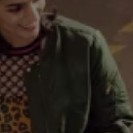
Servicio técnico para eléctricos
Asistencia y garantía
Asistencia en carretera
Garantía Volkswagen
Ventajas para profesionales
Vehículo de sustitución
Recogida y entrega del vehículo
ServicePlus
Volkswagen Long Drive
Ofertas posventa
Servicio técnico para eléctricos
Comunicados
Información sobre EA189
Reciclaje de vehículos
Retirada por seguridad de airbags Takata
Alquiler con Rent-a-Car
Accesorios Originales
Comunidad The Originals
Comunidad The Originals
Historias Originales
Concentración FurgoVolkswagen
La historia de las furgos Volkswagen
Consigue tu placa The Originals
Camper Tour