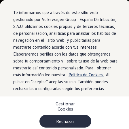
Vehículos
Modelos y configurador
Comerciales
Conoce todos los modelos
Te informamos que a través de este sitio web
Configura todos los modelos
gestionado por Volkswagen Group España Distribución,
Ver todos los modelos
S.A.U. utilizamos cookies propias y de terceros técnicas,
Ir
Ir
Ver todos los modelos
directamente
directamente
Soluciones estandarizadas
de personalización, analíticas para analizar los hábitos de
al contenido
al pie de
Campers
navegación en el sitio web, y publicitarias para
Ofertas y stock
página
mostrarte contenido acorde con tus intereses.
Ofertas para profesionales
Volkswagen nuevo en stock
Elaboraremos perfiles con los datos que obtengamos
Volkswagen de ocasión en stock
sobre tu comportamiento y sobre tu uso de la web para
Ofertas para particulares
mostrarte así contenido personalizado. Para obtener
Volkswagen nuevo en stock
Volkswagen de ocasión
más información lee nuestra
Política de Cookies
. Al
Eléctricos e híbridos
pulsar en “aceptar” aceptas su uso. También puedes
Simulador de autonomía
rechazarlas o configurarlas según tus preferencias
Simulador de carga
Simulador de ahorro
Plan Auto+
Gestionar
Ventajas para profesionales
Cookies
Ventajas para particulares
Financiación
Profesionales
Rechazar
My Leasing