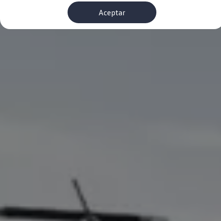
Financiación Estándar
Aceptar
Financiación para Volkswagen de ocasión
Seguros
Volkswagen 4Business
My Renting
Particulares
My Way
Financiación Estándar
Financiación para Volkswagen de ocasión
Seguros
My Renting
Conectividad
Ventajas para profesionales
Ventajas para particulares
VW Connect
Descarga de nuevas funcionalidades
Actualización de software
Car-Net
App-Connect
Clientes y posventa
Mantenimiento y reparaciones
Ventajas Servicio Oficial
Plan de mantenimiento
Baterías
Carrocería