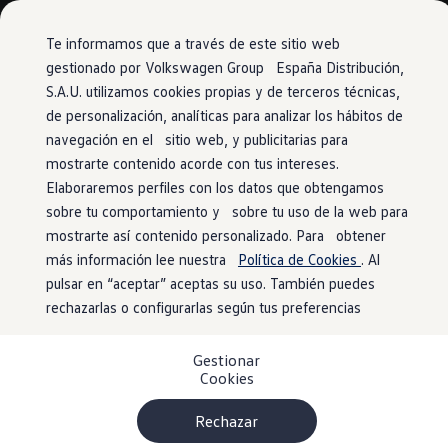
Vehículos
Modelos y configurador
Comerciales
Conoce todos los modelos
Te informamos que a través de este sitio web
Configura todos los modelos
gestionado por Volkswagen Group España Distribución,
Ver todos los modelos
S.A.U. utilizamos cookies propias y de terceros técnicas,
Ir
Ir
Ver todos los modelos
directamente
directamente
Soluciones estandarizadas
de personalización, analíticas para analizar los hábitos de
al contenido
al pie de
Campers
navegación en el sitio web, y publicitarias para
Ofertas y stock
página
mostrarte contenido acorde con tus intereses.
Ofertas para profesionales
Volkswagen nuevo en stock
Elaboraremos perfiles con los datos que obtengamos
Volkswagen de ocasión en stock
sobre tu comportamiento y sobre tu uso de la web para
Ofertas para particulares
mostrarte así contenido personalizado. Para obtener
Volkswagen nuevo en stock
Volkswagen de ocasión
más información lee nuestra
Política de Cookies
. Al
Eléctricos e híbridos
pulsar en “aceptar” aceptas su uso. También puedes
Simulador de autonomía
rechazarlas o configurarlas según tus preferencias
Simulador de carga
Simulador de ahorro
Plan Auto+
Gestionar
Ventajas para profesionales
Cookies
Ventajas para particulares
Financiación
Profesionales
Rechazar
My Leasing