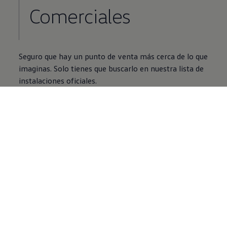
Comerciales
Seguro que hay un punto de venta más cerca de lo que
imaginas. Solo tienes que buscarlo en nuestra lista de
instalaciones oficiales.
Encuentra tu punto de venta
Preguntas frecuentes
sobre
el Grand California de ocasión
¿Qué es
Volkswagen
Approved?
¿Cuáles son las ventajas de
comprar una furgo de segunda
mano en
Volkswagen
Approved?
¿Por qué me conviene comprar