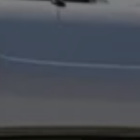
Servicio técnico para eléctricos
Asistencia y garantía
Asistencia en carretera
Garantía Volkswagen
Ventajas para profesionales
Vehículo de sustitución
Recogida y entrega del vehículo
ServicePlus
Volkswagen Long Drive
Ofertas posventa
Servicio técnico para eléctricos
Comunicados
Información sobre EA189
Reciclaje de vehículos
Retirada por seguridad de airbags Takata
Alquiler con Rent-a-Car
Accesorios Originales
Comunidad The Originals
Comunidad The Originals
Historias Originales
Concentración FurgoVolkswagen
La historia de las furgos Volkswagen
Consigue tu placa The Originals
Camper Tour