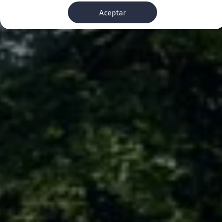
Financiación Estándar
Aceptar
Financiación para Volkswagen de ocasión
Seguros
Volkswagen 4Business
My Renting
Particulares
My Way
Financiación Estándar
Financiación para Volkswagen de ocasión
Seguros
My Renting
Conectividad
Ventajas para profesionales
Ventajas para particulares
VW Connect
Descarga de nuevas funcionalidades
Actualización de software
Car-Net
App-Connect
Clientes y posventa
Mantenimiento y reparaciones
Ventajas Servicio Oficial
Plan de mantenimiento
Baterías
Carrocería