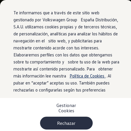
Vehículos
Modelos y configurador
Comerciales
Conoce todos los modelos
Te informamos que a través de este sitio web
Configura todos los modelos
gestionado por Volkswagen Group España Distribución,
Ver todos los modelos
S.A.U. utilizamos cookies propias y de terceros técnicas,
Ir
Ir
Ver todos los modelos
directamente
directamente
Soluciones estandarizadas
de personalización, analíticas para analizar los hábitos de
al contenido
al pie de
Campers
navegación en el sitio web, y publicitarias para
Ofertas y stock
página
mostrarte contenido acorde con tus intereses.
Ofertas para profesionales
Volkswagen nuevo en stock
Elaboraremos perfiles con los datos que obtengamos
Volkswagen de ocasión en stock
sobre tu comportamiento y sobre tu uso de la web para
Ofertas para particulares
mostrarte así contenido personalizado. Para obtener
Volkswagen nuevo en stock
Volkswagen de ocasión
más información lee nuestra
Política de Cookies
. Al
Eléctricos e híbridos
pulsar en “aceptar” aceptas su uso. También puedes
Simulador de autonomía
rechazarlas o configurarlas según tus preferencias
Simulador de carga
Simulador de ahorro
Plan Auto+
Gestionar
Ventajas para profesionales
Cookies
Ventajas para particulares
Financiación
Profesionales
Rechazar
My Leasing