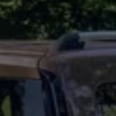
Servicio técnico para eléctricos
Asistencia y garantía
Asistencia en carretera
Garantía Volkswagen
Ventajas para profesionales
Vehículo de sustitución
Recogida y entrega del vehículo
ServicePlus
Volkswagen Long Drive
Ofertas posventa
Servicio técnico para eléctricos
Comunicados
Información sobre EA189
Reciclaje de vehículos
Retirada por seguridad de airbags Takata
Alquiler con Rent-a-Car
Accesorios Originales
Comunidad The Originals
Comunidad The Originals
Historias Originales
Concentración FurgoVolkswagen
La historia de las furgos Volkswagen
Consigue tu placa The Originals
Camper Tour