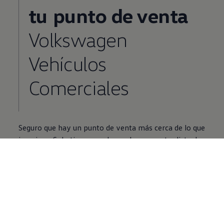
tu
punto de venta
Volkswagen
Vehículos
Comerciales
Seguro que hay un punto de venta más cerca de lo que
imaginas. Solo tienes que buscarlo en nuestra lista de
instalaciones oficiales.
Encuentra tu punto de venta
Preguntas frecuentes
sobre
el Caddy de ocasión