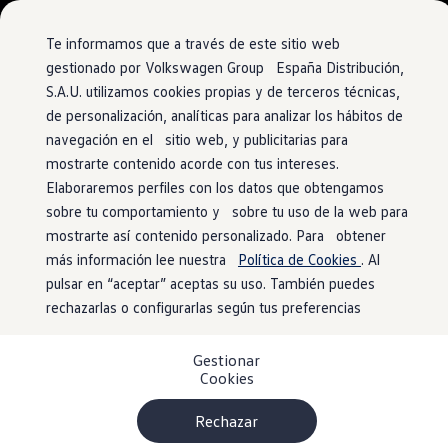
Vehículos
Modelos y configurador
Comerciales
Conoce todos los modelos
Te informamos que a través de este sitio web
Configura todos los modelos
gestionado por Volkswagen Group España Distribución,
Ver todos los modelos
S.A.U. utilizamos cookies propias y de terceros técnicas,
Ir
Ir
Ver todos los modelos
directamente
directamente
Soluciones estandarizadas
de personalización, analíticas para analizar los hábitos de
al contenido
al pie de
Campers
navegación en el sitio web, y publicitarias para
Ofertas y stock
página
mostrarte contenido acorde con tus intereses.
Ofertas para profesionales
Volkswagen nuevo en stock
Elaboraremos perfiles con los datos que obtengamos
Volkswagen de ocasión en stock
sobre tu comportamiento y sobre tu uso de la web para
Ofertas para particulares
mostrarte así contenido personalizado. Para obtener
Volkswagen nuevo en stock
Volkswagen de ocasión
más información lee nuestra
Política de Cookies
. Al
Eléctricos e híbridos
pulsar en “aceptar” aceptas su uso. También puedes
Simulador de autonomía
rechazarlas o configurarlas según tus preferencias
Simulador de carga
Simulador de ahorro
Plan Auto+
Gestionar
Ventajas para profesionales
Cookies
Ventajas para particulares
Financiación
Profesionales
Rechazar
My Leasing