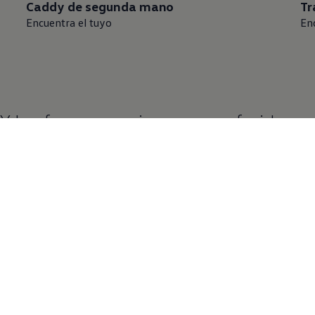
Caddy de segunda mano
Tr
Encuentra el tuyo
En
Y las furgos seminuevas preferidas
para planes y escapadas