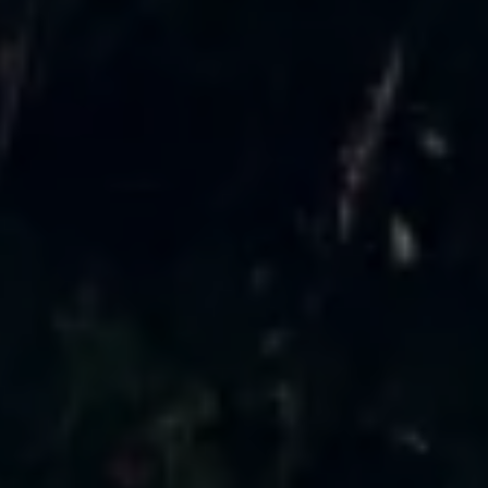
Servicio técnico para eléctricos
Asistencia y garantía
Asistencia en carretera
Garantía Volkswagen
Ventajas para profesionales
Vehículo de sustitución
Recogida y entrega del vehículo
ServicePlus
Volkswagen Long Drive
Ofertas posventa
Servicio técnico para eléctricos
Comunicados
Información sobre EA189
Reciclaje de vehículos
Retirada por seguridad de airbags Takata
Alquiler con Rent-a-Car
Accesorios Originales
Comunidad The Originals
Comunidad The Originals
Historias Originales
Concentración FurgoVolkswagen
La historia de las furgos Volkswagen
Consigue tu placa The Originals
Camper Tour