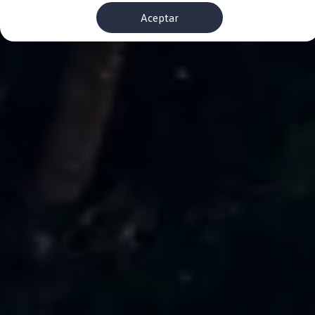
Financiación Estándar
Aceptar
Financiación para Volkswagen de ocasión
Seguros
Volkswagen 4Business
My Renting
Particulares
My Way
Financiación Estándar
Financiación para Volkswagen de ocasión
Seguros
My Renting
Conectividad
Ventajas para profesionales
Ventajas para particulares
VW Connect
Descarga de nuevas funcionalidades
Actualización de software
Car-Net
App-Connect
Clientes y posventa
Mantenimiento y reparaciones
Ventajas Servicio Oficial
Plan de mantenimiento
Baterías
Carrocería