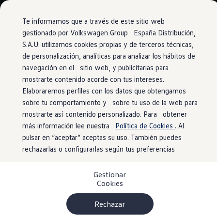
Modelos y configurador
Conoce todos los modelos
Te informamos que a través de este sitio web
Configura todos los modelos
gestionado por Volkswagen Group España Distribución,
Ver todos los modelos
S.A.U. utilizamos cookies propias y de terceros técnicas,
Ir
Ir
Ver todos los modelos
directamente
directamente
Soluciones estandarizadas
de personalización, analíticas para analizar los hábitos de
al contenido
al pie de
Campers
navegación en el sitio web, y publicitarias para
Ofertas y stock
página
mostrarte contenido acorde con tus intereses.
Ofertas para profesionales
Volkswagen nuevo en stock
Elaboraremos perfiles con los datos que obtengamos
Volkswagen de ocasión en stock
sobre tu comportamiento y sobre tu uso de la web para
Ofertas para particulares
mostrarte así contenido personalizado. Para obtener
Volkswagen nuevo en stock
Volkswagen de ocasión
más información lee nuestra
Política de Cookies
. Al
Eléctricos e híbridos
pulsar en “aceptar” aceptas su uso. También puedes
Simulador de autonomía
rechazarlas o configurarlas según tus preferencias
Simulador de carga
Simulador de ahorro
Plan Auto+
Gestionar
Ventajas para profesionales
Cookies
Ventajas para particulares
Financiación
Profesionales
Rechazar
My Leasing