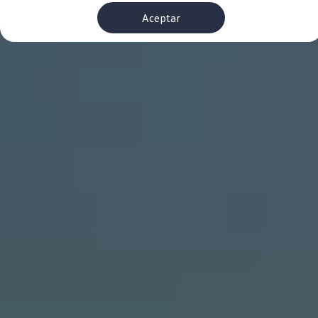
Financiación Estándar
Aceptar
Financiación para Volkswagen de ocasión
Seguros
Volkswagen 4Business
My Renting
Particulares
My Way
Financiación Estándar
Financiación para Volkswagen de ocasión
Seguros
My Renting
Conectividad
Ventajas para profesionales
Ventajas para particulares
VW Connect
Descarga de nuevas funcionalidades
Actualización de software
Car-Net
App-Connect
Clientes y posventa
Mantenimiento y reparaciones
Ventajas Servicio Oficial
Plan de mantenimiento
Baterías
Carrocería