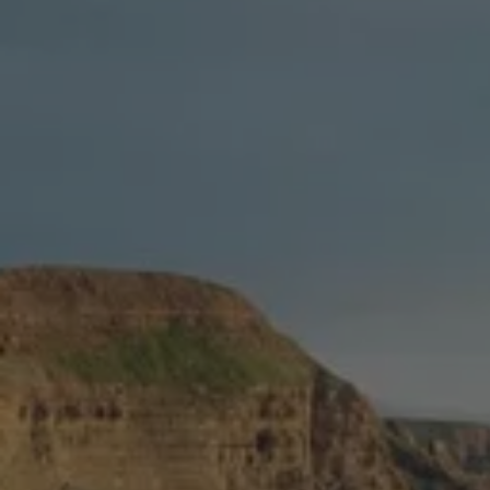
Servicio técnico para eléctricos
Asistencia y garantía
Asistencia en carretera
Garantía Volkswagen
Ventajas para profesionales
Vehículo de sustitución
Recogida y entrega del vehículo
ServicePlus
Volkswagen Long Drive
Ofertas posventa
Servicio técnico para eléctricos
Comunicados
Información sobre EA189
Reciclaje de vehículos
Retirada por seguridad de airbags Takata
Alquiler con Rent-a-Car
Accesorios Originales
Comunidad The Originals
Comunidad The Originals
Historias Originales
Concentración FurgoVolkswagen
La historia de las furgos Volkswagen
Consigue tu placa The Originals
Camper Tour