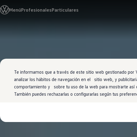
Modelos y configurador
Menú
Profesionales
Particulares
Conoce todos los modelos
Configura todos los modelos
Ver todos los modelos
Ver todos los modelos
Ir
Ir
Soluciones estandarizadas
directamente
directamente
Campers
al contenido
al pie de
Ofertas y stock
página
Ofertas para profesionales
Volkswagen nuevo en stock
Volkswagen de ocasión en stock
Ofertas para particulares
Te informamos que a través de este sitio web gestionado por V
Volkswagen nuevo en stock
Volkswagen de ocasión
analizar los hábitos de navegación en el sitio web, y publicit
Eléctricos e híbridos
comportamiento y sobre tu uso de la web para mostrarte así
Simulador de autonomía
También puedes rechazarlas o configurarlas según tus preferen
Simulador de carga
Simulador de ahorro
Plan Auto+
Ventajas para profesionales
Ventajas para particulares
Financiación
Profesionales
My Leasing