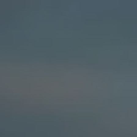
Financiación Estándar
Financiación para Volkswagen de ocasión
Seguros
Volkswagen 4Business
My Renting
Particulares
My Way
Financiación Estándar
Financiación para Volkswagen de ocasión
Seguros
My Renting
Conectividad
Ventajas para profesionales
Ventajas para particulares
VW Connect
Descarga de nuevas funcionalidades
Actualización de software
Car-Net
App-Connect
Clientes y posventa
Mantenimiento y reparaciones
Ventajas Servicio Oficial
Plan de mantenimiento
Baterías
Carrocería