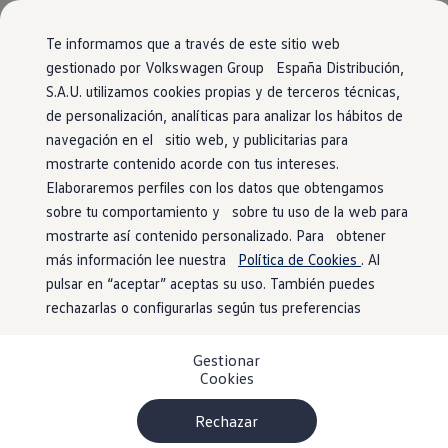
Vehículos
Modelos y configurador
Página de inicio
Ofertas y stock
Ofertas para profesionales
Comerciales
Conoce todos los modelos
Te informamos que a través de este sitio web
Configura todos los modelos
gestionado por Volkswagen Group España Distribución,
Ver todos los modelos
S.A.U. utilizamos cookies propias y de terceros técnicas,
Ir
Ir
Ver todos los modelos
Ofertas para profesionales
directamente
directamente
Soluciones estandarizadas
de personalización, analíticas para analizar los hábitos de
al contenido
al pie de
Campers
navegación en el sitio web, y publicitarias para
Tu
Volkswagen
,
al mejor precio
Ofertas y stock
página
mostrarte contenido acorde con tus intereses.
Ofertas para profesionales
Volkswagen nuevo en stock
Elaboraremos perfiles con los datos que obtengamos
Volkswagen de ocasión en stock
sobre tu comportamiento y sobre tu uso de la web para
Ofertas para particulares
mostrarte así contenido personalizado. Para obtener
Volkswagen nuevo en stock
Volkswagen de ocasión
más información lee nuestra
Política de Cookies
. Al
Eléctricos e híbridos
pulsar en “aceptar” aceptas su uso. También puedes
Simulador de autonomía
rechazarlas o configurarlas según tus preferencias
Simulador de carga
Simulador de ahorro
Plan Auto+
Gestionar
Ventajas para profesionales
Cookies
Ventajas para particulares
Financiación
Profesionales
Rechazar
My Leasing