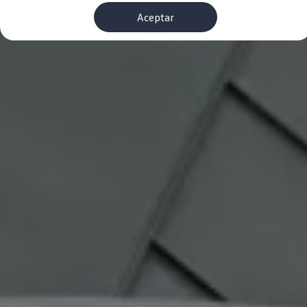
Financiación Estándar
Aceptar
Financiación para Volkswagen de ocasión
Seguros
Volkswagen 4Business
My Renting
Particulares
My Way
Financiación Estándar
Financiación para Volkswagen de ocasión
Seguros
My Renting
Conectividad
Ventajas para profesionales
Ventajas para particulares
VW Connect
Descarga de nuevas funcionalidades
Actualización de software
Car-Net
App-Connect
Clientes y posventa
Mantenimiento y reparaciones
Ventajas Servicio Oficial
Plan de mantenimiento
Baterías
Carrocería