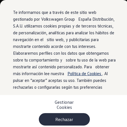
Vehículos
Modelos y configurador
Comerciales
Conoce todos los modelos
Te informamos que a través de este sitio web
Configura todos los modelos
gestionado por Volkswagen Group España Distribución,
Ver todos los modelos
S.A.U. utilizamos cookies propias y de terceros técnicas,
Ir
Ir
Ver todos los modelos
directamente
directamente
Soluciones estandarizadas
de personalización, analíticas para analizar los hábitos de
al contenido
al pie de
Campers
navegación en el sitio web, y publicitarias para
Ofertas y stock
página
mostrarte contenido acorde con tus intereses.
Ofertas para profesionales
Volkswagen nuevo en stock
Elaboraremos perfiles con los datos que obtengamos
Volkswagen de ocasión en stock
sobre tu comportamiento y sobre tu uso de la web para
Ofertas para particulares
mostrarte así contenido personalizado. Para obtener
Volkswagen nuevo en stock
Volkswagen de ocasión
más información lee nuestra
Política de Cookies
. Al
Eléctricos e híbridos
pulsar en “aceptar” aceptas su uso. También puedes
Simulador de autonomía
rechazarlas o configurarlas según tus preferencias
Simulador de carga
Simulador de ahorro
Plan Auto+
Gestionar
Ventajas para profesionales
Cookies
Ventajas para particulares
Financiación
Profesionales
Rechazar
My Leasing