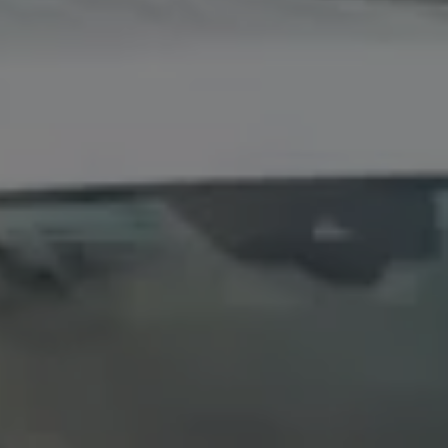
Servicio técnico para eléctricos
Asistencia y garantía
Asistencia en carretera
Garantía Volkswagen
Ventajas para profesionales
Vehículo de sustitución
Recogida y entrega del vehículo
ServicePlus
Volkswagen Long Drive
Ofertas posventa
Servicio técnico para eléctricos
Comunicados
Información sobre EA189
Reciclaje de vehículos
Retirada por seguridad de airbags Takata
Alquiler con Rent-a-Car
Accesorios Originales
Comunidad The Originals
Comunidad The Originals
Historias Originales
Concentración FurgoVolkswagen
La historia de las furgos Volkswagen
Consigue tu placa The Originals
Camper Tour