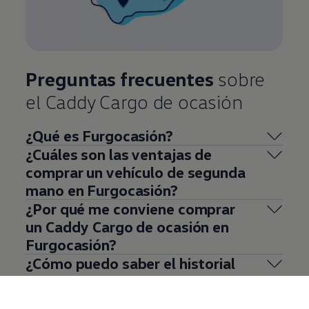
Preguntas frecuentes
sobre
el Caddy Cargo de ocasión
¿Qué es Furgocasión?
¿Cuáles son las ventajas de
comprar un vehículo de segunda
mano en Furgocasión?
¿Por qué me conviene comprar
un Caddy Cargo de ocasión en
Furgocasión?
¿Cómo puedo saber el historial
de mantenimiento de un Caddy
Cargo de segunda mano en