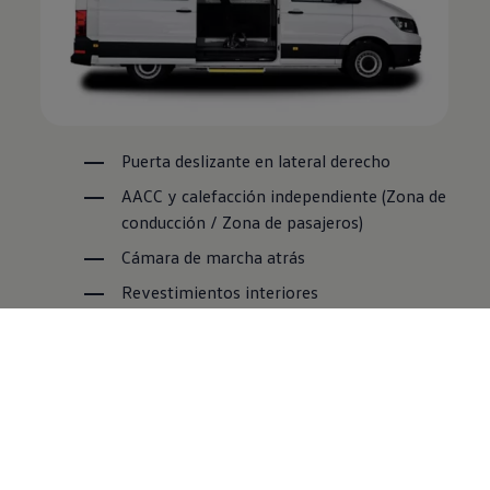
Puerta deslizante en lateral derecho
AACC y calefacción independiente (Zona de
conducción / Zona de pasajeros)
Cámara de marcha atrás
Revestimientos interiores
5 punto de Iluminación interior por LED
Desde 5 a 9 asientos (ver configuraciones)
Equipamiento opcional disponible