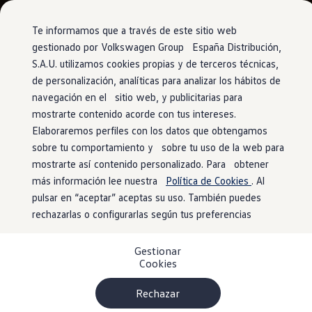
Vehículos
Modelos y configurador
Comerciales
Conoce todos los modelos
Te informamos que a través de este sitio web
Configura todos los modelos
gestionado por Volkswagen Group España Distribución,
Ver todos los modelos
S.A.U. utilizamos cookies propias y de terceros técnicas,
Ir
Ir
Ver todos los modelos
directamente
directamente
Soluciones estandarizadas
de personalización, analíticas para analizar los hábitos de
al contenido
al pie de
Campers
navegación en el sitio web, y publicitarias para
Ofertas y stock
página
mostrarte contenido acorde con tus intereses.
Ofertas para profesionales
Volkswagen nuevo en stock
Elaboraremos perfiles con los datos que obtengamos
Volkswagen de ocasión en stock
sobre tu comportamiento y sobre tu uso de la web para
Ofertas para particulares
mostrarte así contenido personalizado. Para obtener
Volkswagen nuevo en stock
Volkswagen de ocasión
más información lee nuestra
Política de Cookies
. Al
Eléctricos e híbridos
pulsar en “aceptar” aceptas su uso. También puedes
Simulador de autonomía
rechazarlas o configurarlas según tus preferencias
Simulador de carga
Simulador de ahorro
Plan Auto+
Gestionar
Ventajas para profesionales
Cookies
Ventajas para particulares
Financiación
Profesionales
Rechazar
My Leasing