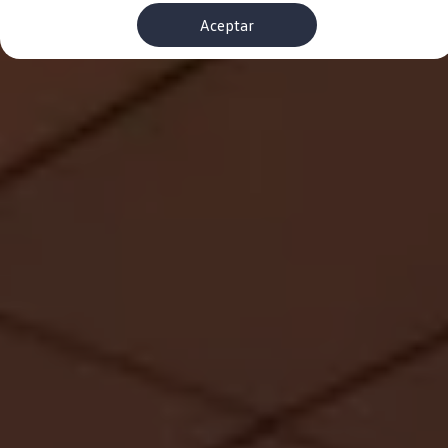
Financiación Estándar
Aceptar
Financiación para Volkswagen de ocasión
Seguros
Volkswagen 4Business
My Renting
Particulares
My Way
Financiación Estándar
Financiación para Volkswagen de ocasión
Seguros
My Renting
Conectividad
Ventajas para profesionales
Ventajas para particulares
VW Connect
Descarga de nuevas funcionalidades
Actualización de software
Car-Net
App-Connect
Clientes y posventa
Mantenimiento y reparaciones
Ventajas Servicio Oficial
Plan de mantenimiento
Baterías
Carrocería