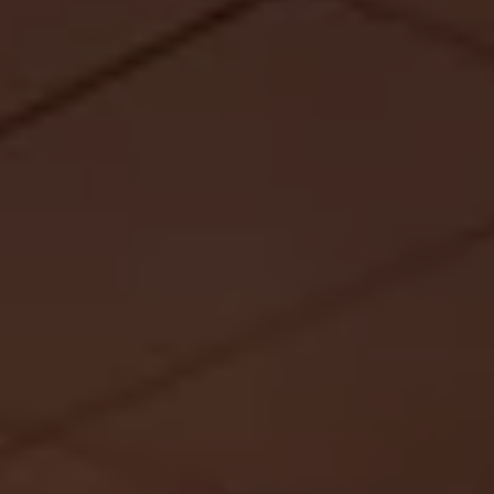
Servicio técnico para eléctricos
Asistencia y garantía
Asistencia en carretera
Garantía Volkswagen
Ventajas para profesionales
Vehículo de sustitución
Recogida y entrega del vehículo
ServicePlus
Volkswagen Long Drive
Ofertas posventa
Servicio técnico para eléctricos
Comunicados
Información sobre EA189
Reciclaje de vehículos
Retirada por seguridad de airbags Takata
Alquiler con Rent-a-Car
Accesorios Originales
Comunidad The Originals
Comunidad The Originals
Historias Originales
Concentración FurgoVolkswagen
La historia de las furgos Volkswagen
Consigue tu placa The Originals
Camper Tour