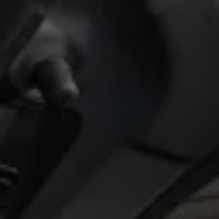
Servicio técnico para eléctricos
Asistencia y garantía
Asistencia en carretera
Garantía Volkswagen
Ventajas para profesionales
Vehículo de sustitución
Recogida y entrega del vehículo
ServicePlus
Volkswagen Long Drive
Ofertas posventa
Servicio técnico para eléctricos
Comunicados
Información sobre EA189
Reciclaje de vehículos
Retirada por seguridad de airbags Takata
Alquiler con Rent-a-Car
Accesorios Originales
Comunidad The Originals
Comunidad The Originals
Historias Originales
Concentración FurgoVolkswagen
La historia de las furgos Volkswagen
Consigue tu placa The Originals
Camper Tour