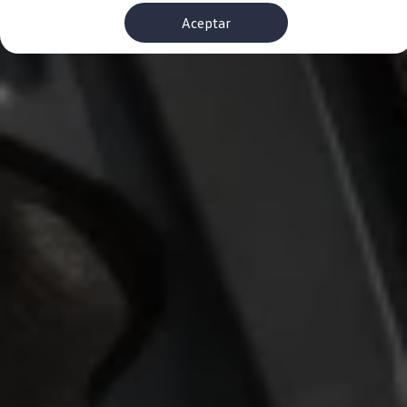
Financiación Estándar
Aceptar
Financiación para Volkswagen de ocasión
Seguros
Volkswagen 4Business
My Renting
Particulares
My Way
Financiación Estándar
Financiación para Volkswagen de ocasión
Seguros
My Renting
Conectividad
Ventajas para profesionales
Ventajas para particulares
VW Connect
Descarga de nuevas funcionalidades
Actualización de software
Car-Net
App-Connect
Clientes y posventa
Mantenimiento y reparaciones
Ventajas Servicio Oficial
Plan de mantenimiento
Baterías
Carrocería