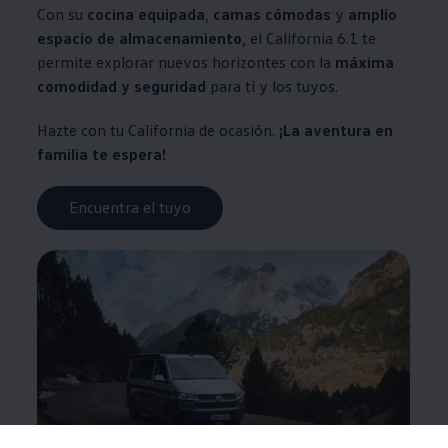
Con su
cocina equipada
,
camas cómodas
y
amplio
espacio de almacenamiento
, el California 6.1 te
permite explorar nuevos horizontes con la
máxima
comodidad y seguridad
para ti y los tuyos.
Hazte con tu California de ocasión.
¡La aventura en
familia te espera!
Encuentra el tuyo