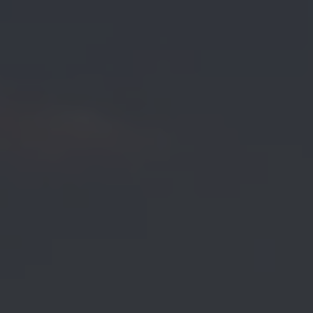
Servicio técnico para eléctricos
Asistencia y garantía
Asistencia en carretera
Garantía Volkswagen
Ventajas para profesionales
Vehículo de sustitución
Recogida y entrega del vehículo
ServicePlus
Volkswagen Long Drive
Ofertas posventa
Servicio técnico para eléctricos
Comunicados
Información sobre EA189
Reciclaje de vehículos
Retirada por seguridad de airbags Takata
Alquiler con Rent-a-Car
Accesorios Originales
Comunidad The Originals
Comunidad The Originals
Historias Originales
Concentración FurgoVolkswagen
La historia de las furgos Volkswagen
Consigue tu placa The Originals
Camper Tour