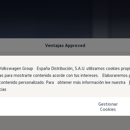
Ventajas Approved
olkswagen Group España Distribución, S.A.U. utilizamos cookies propia
arias para mostrarte contenido acorde con tus intereses. Elaboraremos
126 puntos
 contenido personalizado. Para obtener más información lee nuestra
cias
 de manera exhaustiva los vehículos de ocasión
Volkswagen
, t
Gestionar
reparamos con la máxima profesionalidad para ofrecerte la mayor f
Cookies