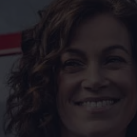
Servicio técnico para eléctricos
Asistencia y garantía
Asistencia en carretera
Garantía Volkswagen
Ventajas para profesionales
Vehículo de sustitución
Recogida y entrega del vehículo
ServicePlus
Volkswagen Long Drive
Ofertas posventa
Servicio técnico para eléctricos
Comunicados
Información sobre EA189
Reciclaje de vehículos
Retirada por seguridad de airbags Takata
Alquiler con Rent-a-Car
Accesorios Originales
Comunidad The Originals
Comunidad The Originals
Historias Originales
Concentración FurgoVolkswagen
La historia de las furgos Volkswagen
Consigue tu placa The Originals
Camper Tour