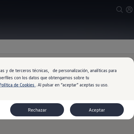
s y de terceros técnicas, de personalización, analíticas para
 perfiles con los datos que obtengamos sobre tu
Política de Cookies
. Al pulsar en “aceptar” aceptas su uso.
anto en su interior como en su
Rechazar
Aceptar
iabilidad posible.